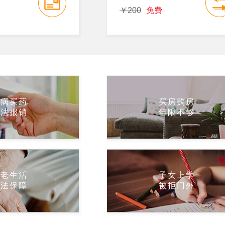
￥200
免费
看病买药
买房购房
无法报销
年限不够
养老生活
子女上学
没法保障
被拒门外