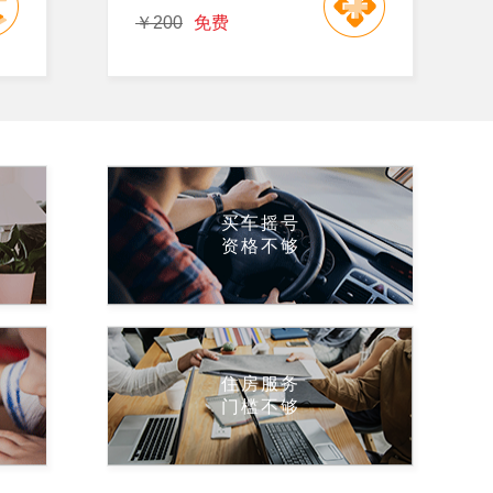
￥200
免费
买车摇号
资格不够
住房服务
门槛不够