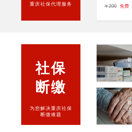
重庆社保代理服务
￥200
免费
社保
断缴
为您解决重庆社保
断缴难题