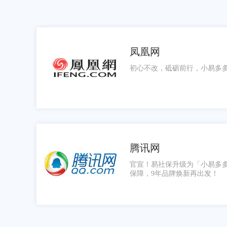
凤凰网
初心不改，砥砺前行，小易多多
腾讯网
官宣！易社保升级为「小易多
保障，9年品牌焕新再出发！