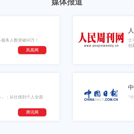
媒体报道
人
服务人数突破60万！
士
创
凤凰网
中
多」：从社保到个人全面
“
腾讯网