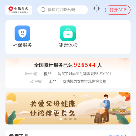
2025年了，给父母约个体检
刚刚
侯**
购买了汤臣倍健水飞蓟葛根丹参片（护肝片）1.02g*120片
体检前能吃药吗
打开APP
刚刚
毛**
成功预约了尊享版孕前套餐（女）
十大理由告诉你为什么要买保险
刚刚
毛**
成功预约了尊享版孕前套餐（女）
感染人偏肺病毒就会得肺炎吗
1分钟前
孙**
成功预约了商务应酬体检（男）
入职体检在线预约
1分钟前
毛**
购买了汤臣倍健多维男士多种维生素矿物质片1.5g*60片*2
瓶
2分钟前
周**
购买了BP3颈椎热敷枕
甲状腺癌怎么筛查
社保服务
健康体检
2分钟前
华**
成功预约了健康体检一档
4分钟前
姜**
成功预约了女性VIP体检套餐
926544
全国累计服务已达
人
4分钟前
黎**
购买了厨房家用多功能不锈钢刀具六件套装
6分钟前
熊**
购买了时尚羽毛球套装ES-YM601
6分钟前
王**
成功预约女性常规体检套餐
7分钟前
张**
成功预约了心脏病套餐
7分钟前
李**
购买了七年五季黑咖啡速溶低脂无添加蔗糖美式咖啡粉
24g*2盒
刚刚
侯**
购买了汤臣倍健水飞蓟葛根丹参片（护肝片）1.02g*120片
刚刚
侯**
购买了汤臣倍健水飞蓟葛根丹参片（护肝片）1.02g*120片