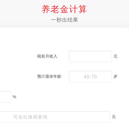
养老金计算
一秒出结果
税前月收入:
元
预计退休年龄:
岁
%
元