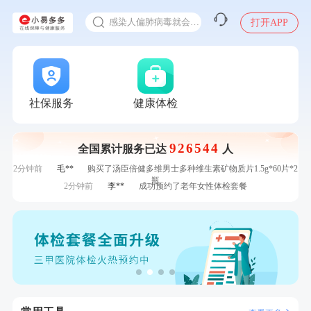
十大理由告诉你为什么要买保险
感染人偏肺病毒就会得肺炎吗
打开APP
7分钟前
林**
成功预约糖尿病强化体检套餐
入职体检在线预约
7分钟前
林**
购买了小熊电烤箱 DKX-F10M6
甲状腺癌怎么筛查
刚刚
林**
购买了宁安堡新疆无核红枣干150g*2
刚刚
林**
购买了宁安堡新疆无核红枣干150g*2
刚刚
王**
成功预约了企业招工体检套餐
社保服务
健康体检
刚刚
王**
成功预约了企业招工体检套餐
1分钟前
赵**
成功预约青春体检卡（女）
926544
全国累计服务已达
人
1分钟前
姜**
购买了五常稻花香2号大米
2分钟前
毛**
购买了汤臣倍健多维男士多种维生素矿物质片1.5g*60片*2
瓶
2分钟前
李**
成功预约了老年女性体检套餐
4分钟前
张**
成功预约了心脏病套餐
4分钟前
潘*
购买了美的1.5L电热水壶HJ1522
6分钟前
何*
购买了K3颈椎按摩仪（浅灰色）
6分钟前
张**
成功预约糖尿病强化体检套餐
7分钟前
林**
成功预约糖尿病强化体检套餐
7分钟前
林**
购买了小熊电烤箱 DKX-F10M6
刚刚
林**
购买了宁安堡新疆无核红枣干150g*2