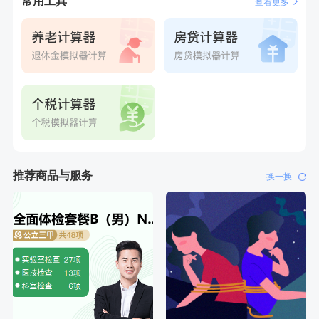
常用工具
查看更多
刚刚
林**
购买了宁安堡新疆无核红枣干150g*2
推荐商品与服务
换一换