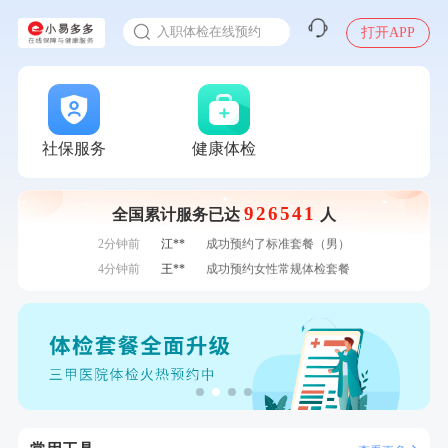
感染人偏肺病毒就会得肺炎吗
7分钟前
毛**
成功预约了尊享版孕前套餐（女）
入职体检在线预约
打开APP
7分钟前
袁**
购买了美的体重秤 MO-CW5 白色
甲状腺癌怎么筛查
刚刚
潘*
购买了美的1.5L电热水壶HJ1522
刚刚
潘*
购买了美的1.5L电热水壶HJ1522
刚刚
周**
成功预约了男性健康套餐
刚刚
周**
成功预约了男性健康套餐
社保服务
健康体检
1分钟前
周**
成功预约了男性健康套餐
1分钟前
李**
购买了七年五季黑咖啡速溶低脂无添加蔗糖美式咖啡粉
24g*2盒
926541
全国累计服务已达
人
2分钟前
何*
购买了K3颈椎按摩仪（浅灰色）
2分钟前
江**
成功预约了标准套餐（男）
4分钟前
王**
成功预约女性常规体检套餐
4分钟前
何**
购买了姚朵朵-1000g粗粮生活礼盒
6分钟前
李**
购买了七年五季黑咖啡速溶低脂无添加蔗糖美式咖啡粉
24g*2盒
6分钟前
肖**
成功预约了坐班族体检套餐（男）
7分钟前
毛**
成功预约了尊享版孕前套餐（女）
7分钟前
袁**
购买了美的体重秤 MO-CW5 白色
刚刚
潘*
购买了美的1.5L电热水壶HJ1522
刚刚
潘*
购买了美的1.5L电热水壶HJ1522