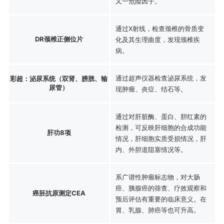
又一危险因子。
通过X射线，检查颈椎的骨质变
DR颈椎正侧位片
化及其生理曲度，发现颈椎疾
病。
通过超声仪器检查泌尿系统，发
彩超：泌尿系统（双肾、膀胱、输
尿管）
现肿瘤、炎症、结石等。
通过对肝脏酶、蛋白、胆红素的
检测，可反映肝细胞的合成功能
肝功8项
情况，肝细胞实质受损情况，肝
内、外胆道阻塞情况等。
系广谱性肿瘤标志物，对大肠
癌、胰腺癌的筛查、疗效观察和
癌胚抗原测定CEA
预后评估有重要的临床意义。在
胃、乳腺、肺癌等也可升高。