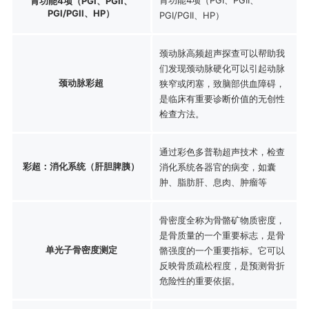
胃功能4项（PGI、PGII、
PGI/PGII、HP）
PGI/PGII、HP）
颈动脉高频超声探查可以帮助我
们发现颈动脉硬化可以引起动脉
颈动脉彩超
狭窄或闭塞，致脑部供血障碍，
是临床有重要诊断价值的无创性
检查方法。
通过彩色多普勒超声技术，检查
彩超：消化系统（肝胆脾胰）
消化系统各器官的病变，如囊
肿、脂肪肝、息肉、肿瘤等
骨密度全称为骨骼矿物质密度，
是骨质量的一个重要标志，是骨
单光子骨密度测定
骼强度的一个重要指标。它可以
反映骨质疏松程度，是预测骨折
危险性的重要依据。