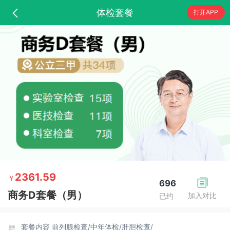
体检套餐
打开APP
2361.59
￥
696
商务D套餐（男）
加入对比
已约
套餐内容
前列腺检查/
中年体检/
肝胆检查/