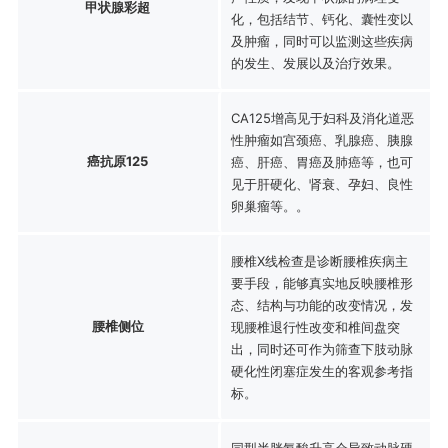
甲状腺彩超
化，包括结节、钙化、囊性变以
及肿瘤，同时可以监测这些疾病
的发生、发展以及治疗效果。
CA125增高见于妇科及消化道恶
性肿瘤如宫颈癌、乳腺癌、胰腺
癌抗原125
癌、肝癌、胃癌及肺癌等，也可
见于肝硬化、肾衰、孕妇、良性
卵巢瘤等。。
腰椎X线检查是诊断腰椎疾病主
要手段，能够真实地反映腰椎形
态、结构与功能的改变情况，发
腰椎侧位
现腰椎退行性改变和椎间盘突
出，同时还可作为筛查下肢动脉
硬化性闭塞症发生的客观参考指
标。
同型半胱氨酸升高会导致动脉硬