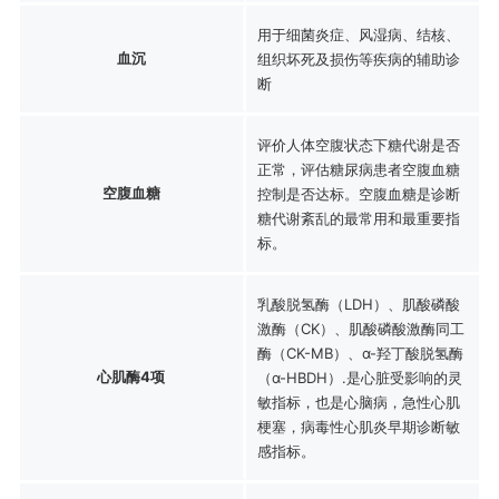
用于细菌炎症、风湿病、结核、
血沉
组织坏死及损伤等疾病的辅助诊
断
评价人体空腹状态下糖代谢是否
正常，评估糖尿病患者空腹血糖
空腹血糖
控制是否达标。空腹血糖是诊断
糖代谢紊乱的最常用和最重要指
标。
乳酸脱氢酶（LDH）、肌酸磷酸
激酶（CK）、肌酸磷酸激酶同工
酶（CK-MB）、α-羟丁酸脱氢酶
心肌酶4项
（α-HBDH）.是心脏受影响的灵
敏指标，也是心脑病，急性心肌
梗塞，病毒性心肌炎早期诊断敏
感指标。