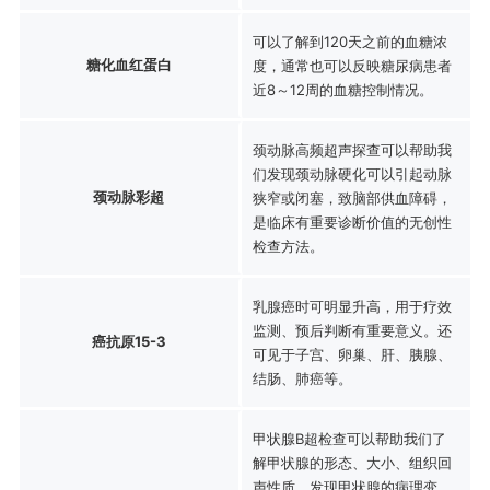
可以了解到120天之前的血糖浓
糖化血红蛋白
度，通常也可以反映糖尿病患者
近8～12周的血糖控制情况。
颈动脉高频超声探查可以帮助我
们发现颈动脉硬化可以引起动脉
颈动脉彩超
狭窄或闭塞，致脑部供血障碍，
是临床有重要诊断价值的无创性
检查方法。
乳腺癌时可明显升高，用于疗效
监测、预后判断有重要意义。还
癌抗原15-3
可见于子宫、卵巢、肝、胰腺、
结肠、肺癌等。
甲状腺B超检查可以帮助我们了
解甲状腺的形态、大小、组织回
声性质，发现甲状腺的病理变