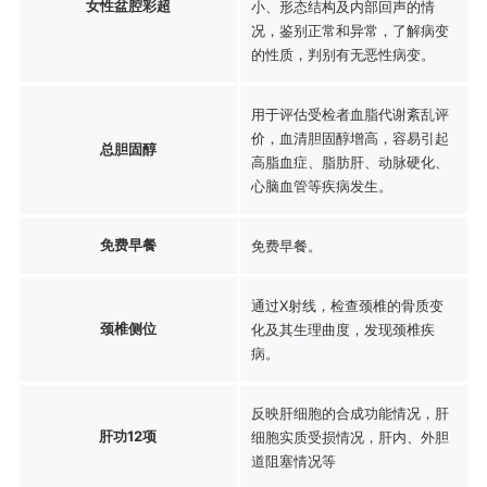
女性盆腔彩超
小、形态结构及内部回声的情
况，鉴别正常和异常，了解病变
的性质，判别有无恶性病变。
用于评估受检者血脂代谢紊乱评
价，血清胆固醇增高，容易引起
总胆固醇
高脂血症、脂肪肝、动脉硬化、
心脑血管等疾病发生。
免费早餐
免费早餐。
通过X射线，检查颈椎的骨质变
颈椎侧位
化及其生理曲度，发现颈椎疾
病。
反映肝细胞的合成功能情况，肝
肝功12项
细胞实质受损情况，肝内、外胆
道阻塞情况等