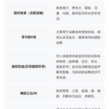
检查视力、辨色力、眼睑、泪
眼科检查（含眼底镜)
囊、结膜、眼球是否存在异常情
况。
主要用于诊断各种肾脏疾病、痛
肾功能5项
风以及高血压、糖尿病等的辅助
诊断
对人体腹部内脏器官的状况和各
种病变（如肿瘤、结石、积水、
腹部彩超(肝胆胰脾双肾)
脂肪肝等）提供高清晰度的超声
断层图像，为疾病的诊断提供可
靠依据。
检查两肺、心脏、纵隔、膈、胸
胸部正位DR
膜，判断有无炎症、肿瘤等。