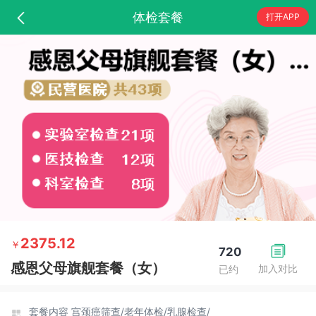
体检套餐
打开APP
2375.12
￥
720
感恩父母旗舰套餐（女）
加入对比
已约
套餐内容
宫颈癌筛查/
老年体检/
乳腺检查/