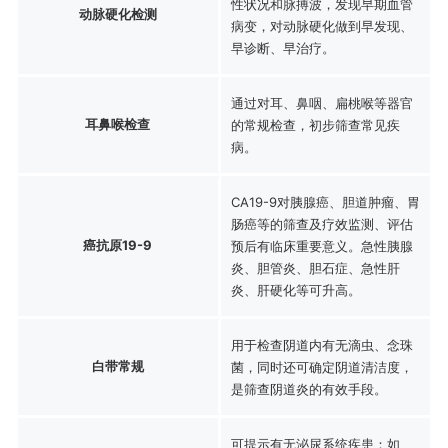
性状况和脉搏波，发现早期血管
动脉硬化检测
病变，对动脉硬化做到早发现、
早诊断、早治疗。
通过对耳、鼻咽、扁桃喉等器官
耳鼻喉检查
的常规检查，初步筛查常见疾
病。
CA19-9对胰腺癌、胆道肿瘤、胃
肠癌等的筛查及疗效监测、评估
癌抗原19-9
预后有临床重要意义。急性胰腺
炎、胆管炎、胆石症、急性肝
炎、肝硬化等可升高。
用于检查阴道内有无滴虫、念珠
白带常规
菌，同时还可确定阴道清洁度，
是筛查阴道炎的有效手段。
可提示有无泌尿系统疾患：如