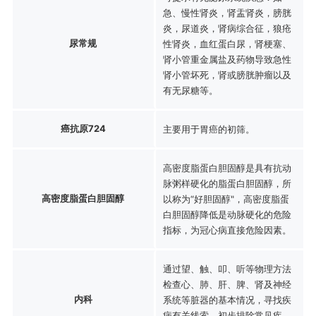
急、慢性肾炎，肾盂肾炎，膀胱
炎，尿道炎，肾病综合征，狼疮
尿常规
性肾炎，血红蛋白尿，肾梗塞、
肾小管重金属盐及药物导致急性
肾小管坏死，肾或膀胱肿瘤以及
有无尿糖等。
癌抗原724
主要用于胃癌的初筛。
高密度脂蛋白胆固醇是具有抗动
脉粥样硬化的脂蛋白胆固醇，所
高密度脂蛋白胆固醇
以称为“好胆固醇"，高密度脂蛋
白胆固醇降低是动脉硬化的危险
指标，为冠心病直接危险因素。
通过望、触、叩、听等物理方法
检查心、肺、肝、脾、肾及神经
内科
系统等脏器的基本情况，寻找疾
病有关线索，初步排除常见疾