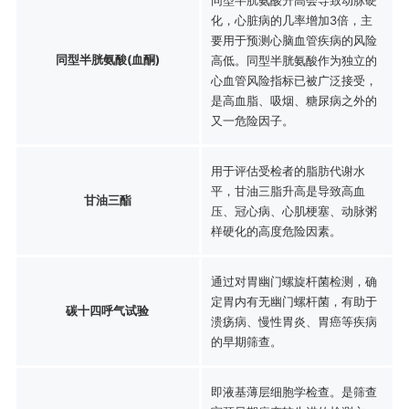
化，心脏病的几率增加3倍，主
要用于预测心脑血管疾病的风险
同型半胱氨酸(血酮)
高低。同型半胱氨酸作为独立的
心血管风险指标已被广泛接受，
是高血脂、吸烟、糖尿病之外的
又一危险因子。
用于评估受检者的脂肪代谢水
平，甘油三脂升高是导致高血
甘油三酯
压、冠心病、心肌梗塞、动脉粥
样硬化的高度危险因素。
通过对胃幽门螺旋杆菌检测，确
定胃内有无幽门螺杆菌，有助于
碳十四呼气试验
溃疡病、慢性胃炎、胃癌等疾病
的早期筛查。
即液基薄层细胞学检查。是筛查