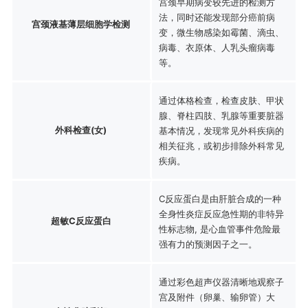
宫颈早期病变较先进的检测方
法，同时还能发现部分癌前病
宫颈液基薄层细胞学检测
变，微生物感染如霉菌、滴虫、
病毒、衣原体、人乳头瘤病毒
等。
通过体格检查，检查皮肤、甲状
腺、脊柱四肢、乳腺等重要脏器
外科检查(女)
基本情况，发现常见外科疾病的
相关征兆，或初步排除外科常见
疾病。
C反应蛋白是由肝脏合成的一种
全身性炎症反应急性期的非特异
超敏C反应蛋白
性标志物, 是心血管事件危险最
强有力的预测因子之一。
通过彩色超声仪器清晰地观察子
宫及附件（卵巢、输卵管）大