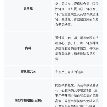
炎，尿道炎，肾病综合征，狼疮
尿常规
性肾炎，血红蛋白尿，肾梗塞、
肾小管重金属盐及药物导致急性
肾小管坏死，肾或膀胱肿瘤以及
有无尿糖等。
通过望、触、叩、听等物理方法
检查心、肺、肝、脾、肾及神经
内科
系统等脏器的基本情况，寻找疾
病有关线索，初步排除常见疾
病。
癌抗原724
主要用于胃癌的初筛。
同型半胱氨酸升高会导致动脉硬
化，心脏病的几率增加3倍，主
要用于预测心脑血管疾病的风险
同型半胱氨酸(血酮)
高低。同型半胱氨酸作为独立的
心血管风险指标已被广泛接受，