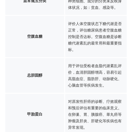
血常规五分类
种类细胞、成分的分类来反映身
体状况，如：贫血、感染等。
评价人体空腹状态下糖代谢是否
正常，评估糖尿病患者空腹血糖
空腹血糖
控制是否达标。空腹血糖是诊断
糖代谢紊乱的最常用和最重要指
标。
用于评估受检者血脂代谢紊乱评
价，血清胆固醇增高，容易引起
总胆固醇
高脂血症、脂肪肝、动脉硬化、
心脑血管等疾病发生。
对原发性肝癌的诊断、疗效观察
和预后评估有重要的临床意义。
甲胎蛋白
在卵巢、胃、胰腺癌、睾丸癌等
肿瘤及肝炎、肝硬化等疾病也有
异常发现。