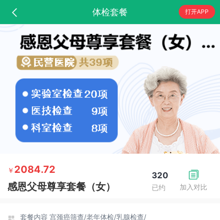
体检套餐
打开APP
2084.72
￥
320
感恩父母尊享套餐（女）
加入对比
已约
套餐内容
宫颈癌筛查/
老年体检/
乳腺检查/