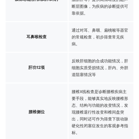
断层图像，为疾病的诊断提供可
靠依据。
通过对耳、鼻咽、扁桃喉等器官
耳鼻喉检查
的常规检查，初步筛查常见疾
病。
反映肝细胞的合成功能情况，肝
肝功12项
细胞实质受损情况，肝内、外胆
道阻塞情况等
腰椎X线检查是诊断腰椎疾病主
要手段，能够真实地反映腰椎形
态、结构与功能的改变情况，发
腰椎侧位
现腰椎退行性改变和椎间盘突
出，同时还可作为筛查下肢动脉
硬化性闭塞症发生的客观参考指
标。