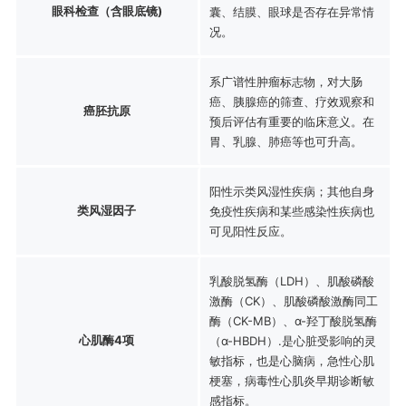
眼科检查（含眼底镜)
囊、结膜、眼球是否存在异常情
况。
系广谱性肿瘤标志物，对大肠
癌、胰腺癌的筛查、疗效观察和
癌胚抗原
预后评估有重要的临床意义。在
胃、乳腺、肺癌等也可升高。
阳性示类风湿性疾病；其他自身
类风湿因子
免疫性疾病和某些感染性疾病也
可见阳性反应。
乳酸脱氢酶（LDH）、肌酸磷酸
激酶（CK）、肌酸磷酸激酶同工
酶（CK-MB）、α-羟丁酸脱氢酶
心肌酶4项
（α-HBDH）.是心脏受影响的灵
敏指标，也是心脑病，急性心肌
梗塞，病毒性心肌炎早期诊断敏
感指标。