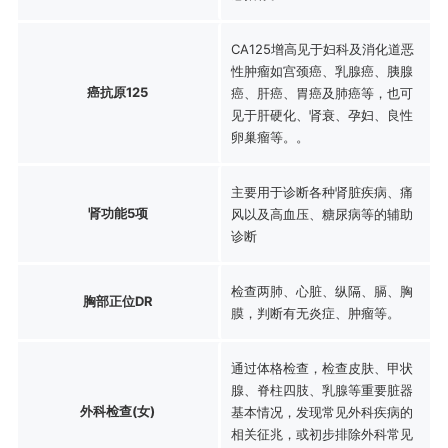
CA125增高见于妇科及消化道恶
性肿瘤如宫颈癌、乳腺癌、胰腺
癌抗原125
癌、肝癌、胃癌及肺癌等，也可
见于肝硬化、肾衰、孕妇、良性
卵巢瘤等。。
主要用于诊断各种肾脏疾病、痛
肾功能5项
风以及高血压、糖尿病等的辅助
诊断
检查两肺、心脏、纵隔、膈、胸
胸部正位DR
膜，判断有无炎症、肿瘤等。
通过体格检查，检查皮肤、甲状
腺、脊柱四肢、乳腺等重要脏器
外科检查(女)
基本情况，发现常见外科疾病的
相关征兆，或初步排除外科常见