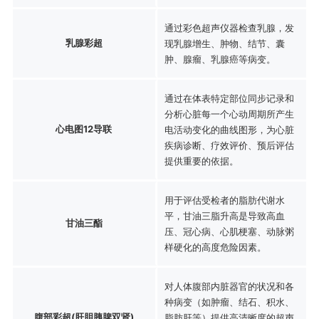
通过彩色超声仪器检查乳腺，发
乳腺彩超
现乳腺增生、肿物、结节、囊
肿、腺瘤、乳腺癌等病变。
通过在体表特定部位同步记录和
分析心脏每一个心动周期所产生
心电图12导联
电活动变化的曲线图形，为心脏
疾病诊断、疗效评价、预后评估
提供重要的依据。
用于评估受检者的脂肪代谢水
平，甘油三脂升高是导致高血
甘油三酯
压、冠心病、心肌梗塞、动脉粥
样硬化的高度危险因素。
对人体腹部内脏器官的状况和各
种病变（如肿瘤、结石、积水、
腹部彩超(肝胆胰脾双肾)
脂肪肝等）提供高清晰度的超声