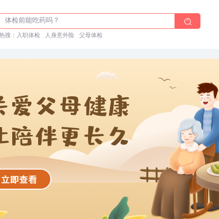
体检前能吃药吗？
十大理由告诉你为什么要买保险
热搜：
入职体检在线预约
入职体检
人身意外险
父母体检