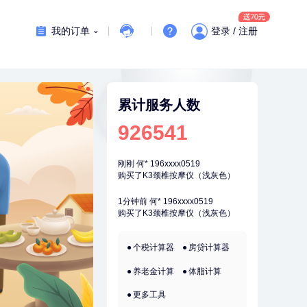
7分钟前
孙**
189xxxx6435
成功预约了商务应酬体检（男）
我的订单
登录 / 注册
刚刚
柯**
134xxxx6569
成功预约了关怀老人B套餐
刚刚
柯**
134xxxx6569
成功预约了关怀老人B套餐
累计服务人数
刚刚
何*
196xxxx0519
926541
购买了K3颈椎按摩仪（浅灰色）
刚刚
何*
196xxxx0519
购买了K3颈椎按摩仪（浅灰色）
1分钟前
何*
196xxxx0519
购买了K3颈椎按摩仪（浅灰色）
1分钟前
杜**
135xxxx5327
个税计算器
房贷计算器
成功预约了标准体检套餐（男）
养老金计算
体脂计算
2分钟前
肖**
159xxxx4211
成功预约了妇科套餐
更多工具