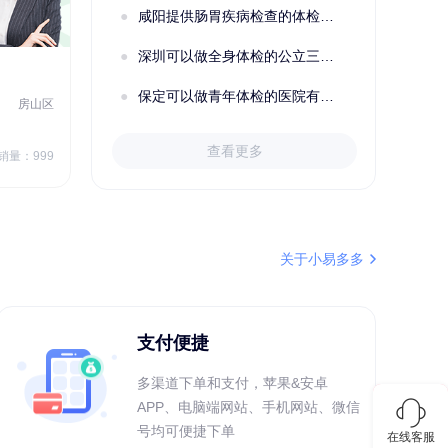
咸阳提供肠胃疾病检查的体检套餐有哪些？体检机构有哪些选择？如何预约？
成功预约了关怀老人B套餐
深圳可以做全身体检的公立三甲医院及体检套餐汇总
2022定制C套餐 女未婚
女性
保定可以做青年体检的医院有哪些？有哪些套餐可以选择？
房山区
秦皇岛市第一医院体检中心
北戴河区
7
1709.40
查看更多
￥
销量：999
￥
销量：999
＋加入对比
关于小易多多
支付便捷
多渠道下单和支付，苹果&安卓
APP、电脑端网站、手机网站、微信
号均可便捷下单
在线客服