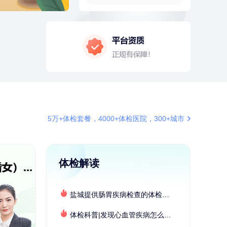
2分钟前
毛**
152xxxx1599
购买了联创雅斯奶锅DF-CP103M
4分钟前
罗**
198xxxx8341
购买了美的体重秤 MO-CW5 白色
4分钟前
苗**
134xxxx6410
成功预约了男性婚前体检基础套餐
6分钟前
张**
132xxxx5456
成功预约糖尿病强化体检套餐
6分钟前
赵*
155xxxx7294
5万+体检套餐，4000+体检医院，300+城市
购买了油米有福B款
7分钟前
林**
187xxxx0819
购买了宁安堡新疆无核红枣干
150g*2
体检解读
7分钟前
孙**
189xxxx6435
成功预约了商务应酬体检（男）
盐城提供肠胃疾病检查的体检套餐有哪些？体检机构有哪些选择？如何预约？
刚刚
柯**
134xxxx6569
成功预约了关怀老人B套餐
体检科普|发现心血管疾病怎么办？
刚刚
柯**
134xxxx6569