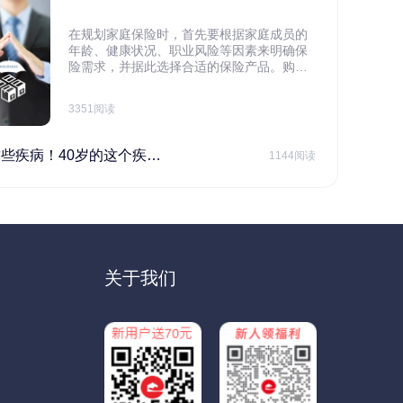
在规划家庭保险时，首先要根据家庭成员的
年龄、健康状况、职业风险等因素来明确保
险需求，并据此选择合适的保险产品。购买
保险应基于实际需求，选择不同的险种，避
免盲目投保。在预算有限的情况下，应合理
3351阅读
规划家庭财务预算，确保保险费用不会对家
庭日常开支造成压力，建议优先为家庭的主
要经济支柱投保。
40岁的这个疾病最需要注意！
1144阅读
关于我们