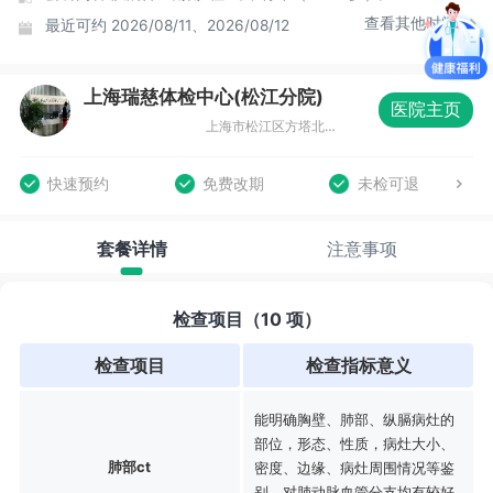
查看其他时间
最近可约
2026/08/11、2026/08/12
上海瑞慈体检中心(松江分院)
医院主页
上海市松江区方塔北路605号企德天地五-八层
快速预约
免费改期
未检可退
套餐详情
注意事项
检查项目（10 项）
检查项目
检查指标意义
能明确胸壁、肺部、纵膈病灶的
部位，形态、性质，病灶大小、
肺部ct
密度、边缘、病灶周围情况等鉴
别，对肺动脉血管分支均有较好