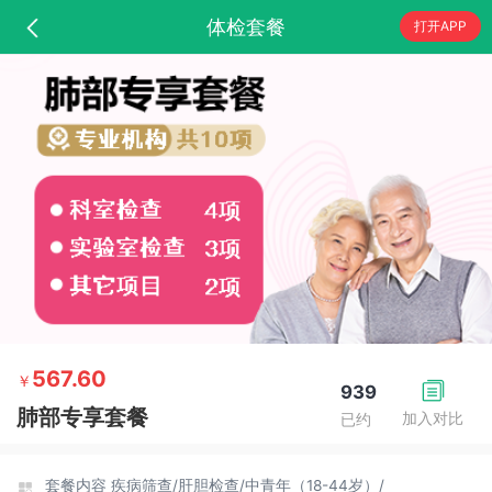
体检套餐
打开APP
567.60
￥
939
肺部专享套餐
加入对比
已约
套餐内容
疾病筛查/
肝胆检查/
中青年（18-44岁）/