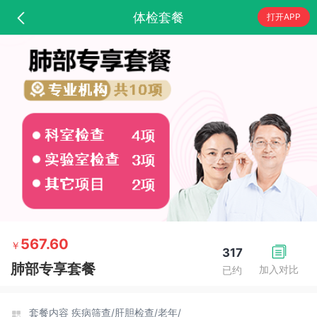
体检套餐
打开APP
567.60
￥
317
肺部专享套餐
加入对比
已约
套餐内容
疾病筛查/
肝胆检查/
老年/