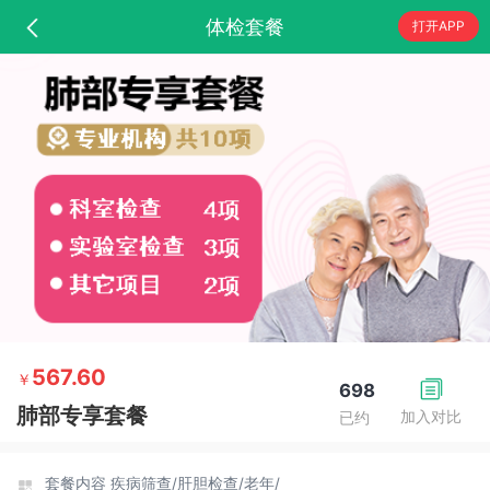
体检套餐
打开APP
567.60
￥
698
肺部专享套餐
加入对比
已约
套餐内容
疾病筛查/
肝胆检查/
老年/