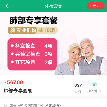
体检套餐
打开APP
567.60
￥
637
肺部专享套餐
加入对比
已约
套餐内容
疾病筛查/
肝胆检查/
老年/