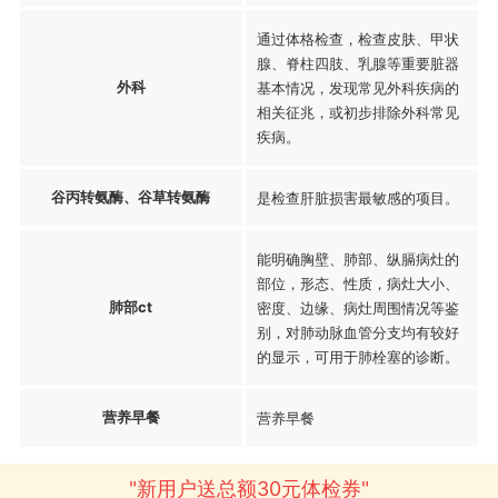
通过体格检查，检查皮肤、甲状
腺、脊柱四肢、乳腺等重要脏器
外科
基本情况，发现常见外科疾病的
相关征兆，或初步排除外科常见
疾病。
谷丙转氨酶、谷草转氨酶
是检查肝脏损害最敏感的项目。
能明确胸壁、肺部、纵膈病灶的
部位，形态、性质，病灶大小、
肺部ct
密度、边缘、病灶周围情况等鉴
别，对肺动脉血管分支均有较好
的显示，可用于肺栓塞的诊断。
营养早餐
营养早餐
"新用户送总额30元体检券"