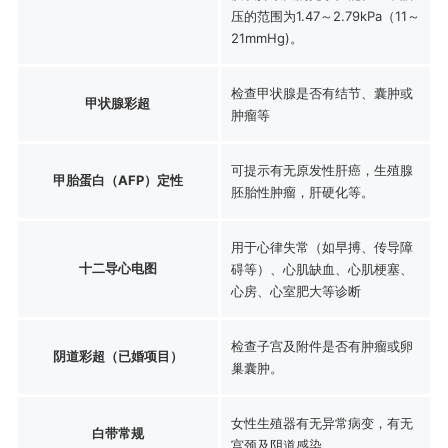
压的范围为1.47～2.79kPa（11～
21mmHg)。
检查甲状腺是否有结节、囊肿或
甲状腺彩超
肿瘤等
可提示有无原发性肝癌，生殖腺
甲胎蛋白（AFP）定性
胚胎性肿瘤，肝硬化等。
用于心律失常（如早搏、传导障
十二导心电图
碍等）、心肌缺血、心肌梗塞、
心房、心室肥大等诊断
检查子宫及附件是否有肿瘤或卵
阴道彩超（已婚项目）
巢囊肿。
女性生殖器有无异常病变，有无
白带常规
宫颈及阴道感染