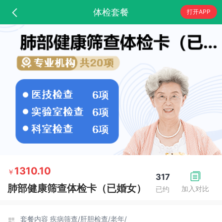
体检套餐
打开APP
1310.10
￥
317
肺部健康筛查体检卡（已婚女）
加入对比
已约
套餐内容
疾病筛查/
肝胆检查/
老年/