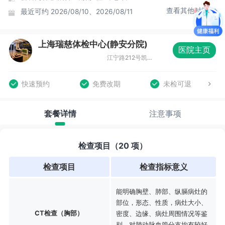
查看其他时间
最近可约
2026/08/10、2026/08/11
上海瑞慈体检中心(静安分院)
医院主页
江宁路212号凯迪克大厦1-3F
快速预约
免费改期
未检可退
套餐详情
注意事项
检查项目（20 项）
检查项目
检查指标意义
能明确胸壁、肺部、纵膈病灶的
部位，形态、性质，病灶大小、
CT检查（胸部）
密度、边缘、病灶周围情况等鉴
别，对肺动脉血管分支均有较好