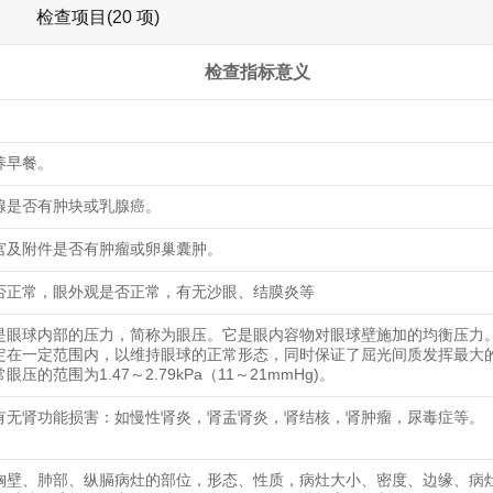
检查项目(20 项)
检查指标意义
养早餐。
腺是否有肿块或乳腺癌。
宫及附件是否有肿瘤或卵巢囊肿。
否正常，眼外观是否正常，有无沙眼、结膜炎等
是眼球内部的压力，简称为眼压。它是眼内容物对眼球壁施加的均衡压力。
定在一定范围内，以维持眼球的正常形态，同时保证了屈光间质发挥最大
眼压的范围为1.47～2.79kPa（11～21mmHg)。
有无肾功能损害：如慢性肾炎，肾盂肾炎，肾结核，肾肿瘤，尿毒症等。
胸壁、肺部、纵膈病灶的部位，形态、性质，病灶大小、密度、边缘、病