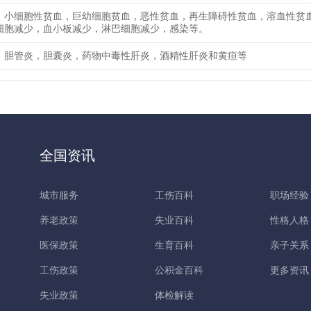
：小细胞性贫血，巨幼细胞贫血，恶性贫血，再生障碍性贫血，溶血性贫
细胞减少，血小板减少，淋巴细胞减少，感染等。
，胆管炎，胆囊炎，药物中毒性肝炎，酒精性肝炎和黄疸等
全国资讯
城市服务
工伤百科
职场经验
养老政策
失业百科
性格人格
医保政策
生育百科
亲子关系
工伤政策
公积金百科
更多资讯
失业政策
体检解读