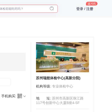
体检前能吃药吗？
登录 / 注册
十大理由告诉你为什么要买保险
入职体检在线预约
2025年了，给父母预约体检
苏州瑞慈体检中心(高新分院)
机构等级
:
专业体检中心
手机购买:
地址
:
苏州市高新区珠江路
117号创新中心大厦B座4-5F