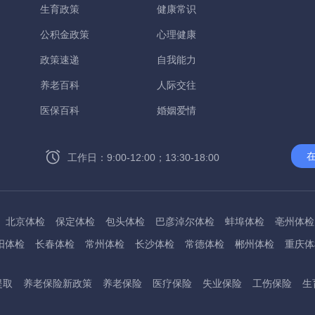
生育政策
健康常识
公积金政策
心理健康
政策速递
自我能力
养老百科
人际交往
医保百科
婚姻爱情
工作日：9:00-12:00；13:30-18:00
北京体检
保定体检
包头体检
巴彦淖尔体检
蚌埠体检
亳州体检
阳体检
长春体检
常州体检
长沙体检
常德体检
郴州体检
重庆体
州体检
东方体检
德阳体检
达州体检
大理体检
石嘴山体检
鄂尔
提取
养老保险新政策
养老保险
医疗保险
失业保险
工伤保险
生
桂林体检
贵港体检
广元体检
贵阳体检
红河体检
邯郸体检
衡水
淮南体检
淮北体检
菏泽体检
鹤壁体检
许昌体检
黄石体检
黄冈