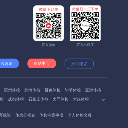
官方微信
官方小程序
在线咨询
帮助中心
投诉建议
滨州体检
北海体检
百色体检
毕节体检
宝鸡体检
检
成都体检
石家庄体检
大同体检
大连体检
多斯体检
鄂州体检
抚顺体检
阜阳体检
福州体检
育保险
住房公积金
体检注意事项
个人体检套餐
体检
呼和浩特体检
呼伦贝尔体检
葫芦岛体检
体检
衡阳体检
怀化体检
惠州体检
河源体检