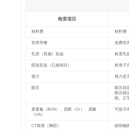
检查项目
材料费
材料费
营养早餐
免费营
乳房（双侧）彩超
检查乳
阴道彩超（已婚项目）
检查子
视力
视力是
眼压
眼压就
眼压稳
能。正常
尿素氮（BUN）、肌酐（Cr）、尿酸
可提示
（UA）
CT检查（胸部）
能明确