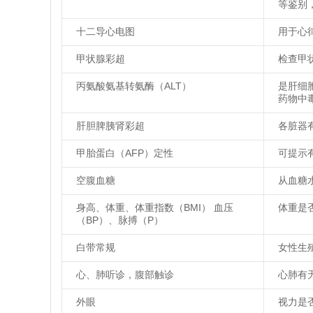
等鉴别
十二导心电图
用于心
甲状腺彩超
检查甲
丙氨酸氨基转氨酶（ALT）
是肝细
药物中
肝胆脾胰肾彩超
各脏器
甲胎蛋白（AFP）定性
可提示
空腹血糖
从血糖
身高、体重、体重指数（BMI） 血压
体重是
（BP）、脉搏（P）
白带常规
女性生
心、肺听诊，腹部触诊
心肺有
外眼
视力是