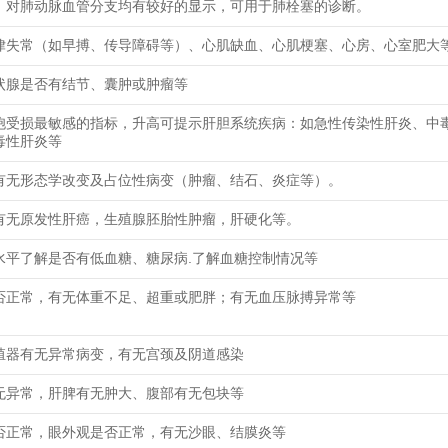
，对肺动脉血管分支均有较好的显示，可用于肺栓塞的诊断。
律失常（如早搏、传导障碍等）、心肌缺血、心肌梗塞、心房、心室肥大
状腺是否有结节、囊肿或肿瘤等
胞受损最敏感的指标，升高可提示肝胆系统疾病：如急性传染性肝炎、中
毒性肝炎等
有无形态学改变及占位性病变（肿瘤、结石、炎症等）。
有无原发性肝癌，生殖腺胚胎性肿瘤，肝硬化等。
水平了解是否有低血糖、糖尿病.了解血糖控制情况等
否正常，有无体重不足、超重或肥胖；有无血压脉搏异常等
殖器有无异常病变，有无宫颈及阴道感染
无异常，肝脾有无肿大、腹部有无包块等
否正常，眼外观是否正常，有无沙眼、结膜炎等