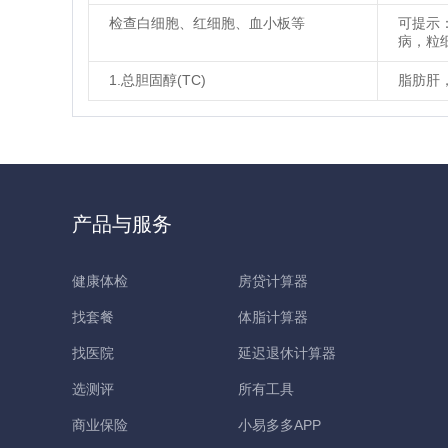
检查白细胞、红细胞、血小板等
可提示
病，粒
1.总胆固醇(TC)
脂肪肝
产品与服务
健康体检
房贷计算器
找套餐
体脂计算器
找医院
延迟退休计算器
选测评
所有工具
商业保险
小易多多APP