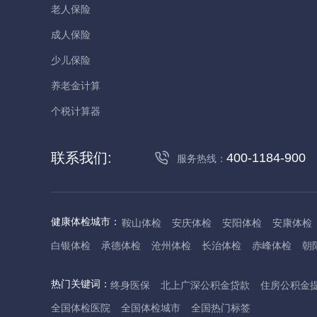
老人保险
成人保险
少儿保险
养老金计算
个税计算器
联系我们:
400-1184-900
服务热线：
健康体检城市：
鞍山体检
安庆体检
安阳体检
安康体检
白银体检
承德体检
沧州体检
长治体检
赤峰体检
朝
丹东体检
大庆体检
东营体检
德州体检
东莞体检
儋
热门关键词：
终身医保
北上广深公积金贷款
住房公积金
抚州体检
佛山体检
防城港体检
赣州体检
广州体检
全国体检医院
全国体检城市
全国热门标签
哈尔滨体检
淮安体检
杭州体检
湖州体检
合肥体检