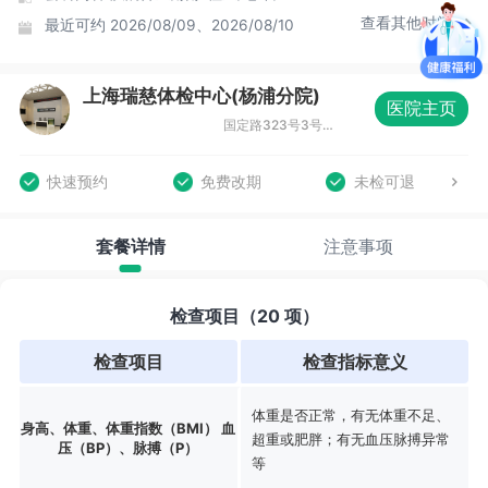
查看其他时间
最近可约
2026/08/09、2026/08/10
上海瑞慈体检中心(杨浦分院)
医院主页
国定路323号3号楼创业大厦13楼
快速预约
免费改期
未检可退
套餐详情
注意事项
检查项目（20 项）
检查项目
检查指标意义
体重是否正常，有无体重不足、
身高、体重、体重指数（BMI） 血
超重或肥胖；有无血压脉搏异常
压（BP）、脉搏（P）
等