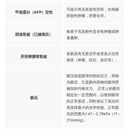
可提示有无原发性肝癌，生殖腺
甲胎蛋白（AFP）定性
胚胎性肿瘤，肝硬化等。
检查子宫及附件是否有肿瘤或卵
阴道彩超（已婚项目）
巢囊肿。
各脏器有无形态学改变及占位性
肝胆脾胰肾彩超
病变（肿瘤、结石、炎症等）。
眼压就是眼球内部的压力，简称
为眼压。它是眼内容物对眼球壁
施加的均衡压力。 正常人的眼压
稳定在一定范围内，以维持眼球
眼压
的正常形态，同时保证了屈光间
质发挥最大的光学性能。正常眼
压的范围为1.47～2.79kPa（11～
21mmHg)。