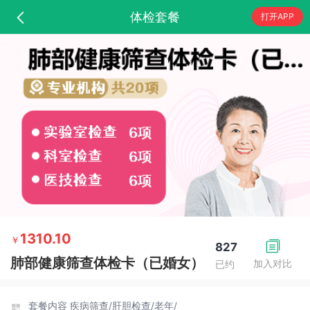
体检套餐
打开APP
1310.10
￥
827
肺部健康筛查体检卡（已婚女）
加入对比
已约
套餐内容
疾病筛查/
肝胆检查/
老年/