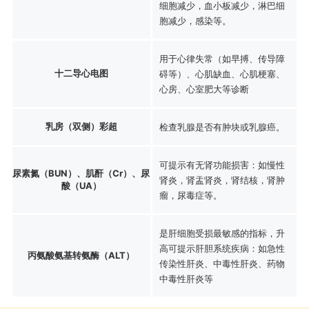
细胞减少，血小板减少，淋巴细
胞减少，感染等。
用于心律失常（如早搏、传导障
十二导心电图
碍等）、心肌缺血、心肌梗塞、
心房、心室肥大等诊断
乳房（双侧）彩超
检查乳腺是否有肿块或乳腺癌。
可提示有无肾功能损害：如慢性
尿素氮（BUN）、肌酐（Cr）、尿
肾炎，肾盂肾炎，肾结核，肾肿
酸（UA）
瘤，尿毒症等。
是肝细胞受损最敏感的指标，升
高可提示肝胆系统疾病：如急性
丙氨酸氨基转氨酶（ALT）
传染性肝炎、中毒性肝炎、药物
中毒性肝炎等