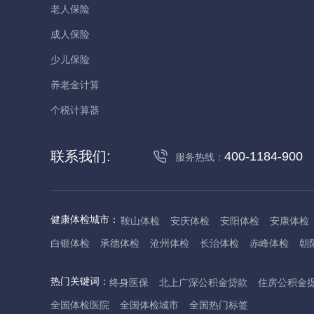
老人保险
成人保险
少儿保险
养老金计算
个税计算器
联系我们:
400-1184-900
服务热线：
健康体检城市：
鞍山体检
安庆体检
安阳体检
安康体检
白银体检
承德体检
沧州体检
长治体检
赤峰体检
朝
丹东体检
大庆体检
东营体检
德州体检
东莞体检
儋
热门关键词：
终身医保
北上广深公积金贷款
住房公积金
抚州体检
佛山体检
防城港体检
赣州体检
广州体检
全国体检医院
全国体检城市
全国热门标签
哈尔滨体检
淮安体检
杭州体检
湖州体检
合肥体检