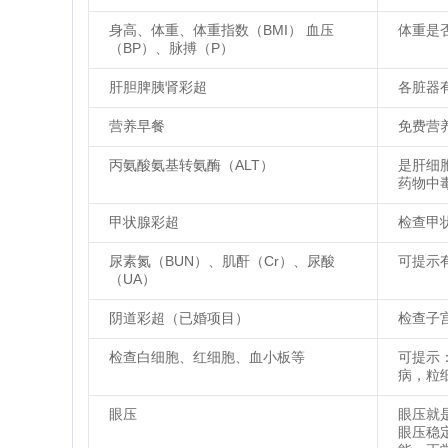
身高、体重、体重指数（BMI） 血压
体重是
（BP）、脉搏（P）
肝胆脾胰肾彩超
各脏器
营养早餐
免费营
丙氨酸氨基转氨酶（ALT）
是肝细
药物中
甲状腺彩超
检查甲
尿素氮（BUN）、肌酐（Cr）、尿酸
可提示
（UA）
阴道彩超（已婚项目）
检查子
检查白细胞、红细胞、血小板等
可提示
病，粒
眼压
眼压就
眼压稳