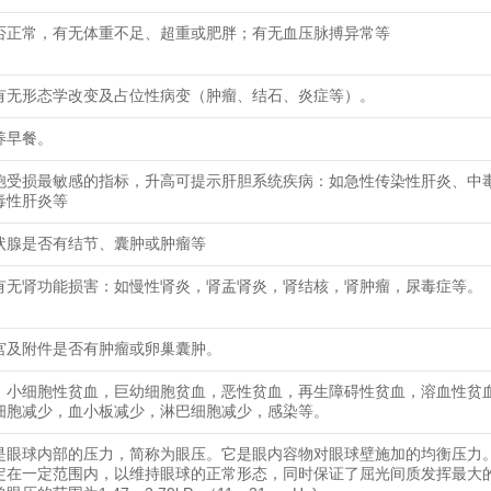
否正常，有无体重不足、超重或肥胖；有无血压脉搏异常等
有无形态学改变及占位性病变（肿瘤、结石、炎症等）。
养早餐。
胞受损最敏感的指标，升高可提示肝胆系统疾病：如急性传染性肝炎、中
毒性肝炎等
状腺是否有结节、囊肿或肿瘤等
有无肾功能损害：如慢性肾炎，肾盂肾炎，肾结核，肾肿瘤，尿毒症等。
宫及附件是否有肿瘤或卵巢囊肿。
：小细胞性贫血，巨幼细胞贫血，恶性贫血，再生障碍性贫血，溶血性贫
细胞减少，血小板减少，淋巴细胞减少，感染等。
是眼球内部的压力，简称为眼压。它是眼内容物对眼球壁施加的均衡压力。
定在一定范围内，以维持眼球的正常形态，同时保证了屈光间质发挥最大