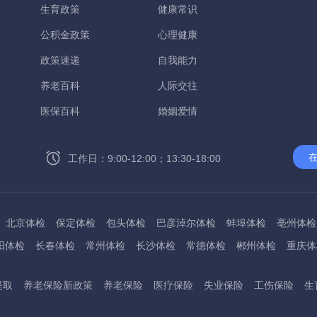
生育政策
健康常识
公积金政策
心理健康
政策速递
自我能力
养老百科
人际交往
医保百科
婚姻爱情
工作日：9:00-12:00；13:30-18:00
北京体检
保定体检
包头体检
巴彦淖尔体检
蚌埠体检
亳州体检
阳体检
长春体检
常州体检
长沙体检
常德体检
郴州体检
重庆体
州体检
东方体检
德阳体检
达州体检
大理体检
石嘴山体检
鄂尔
提取
养老保险新政策
养老保险
医疗保险
失业保险
工伤保险
生
桂林体检
贵港体检
广元体检
贵阳体检
红河体检
邯郸体检
衡水
淮南体检
淮北体检
菏泽体检
鹤壁体检
许昌体检
黄石体检
黄冈