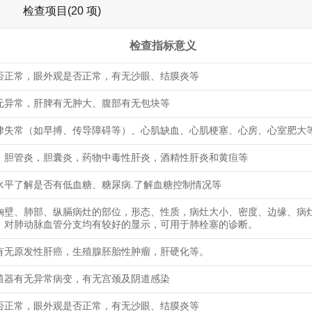
检查项目(20 项)
检查指标意义
否正常，眼外观是否正常，有无沙眼、结膜炎等
无异常，肝脾有无肿大、腹部有无包块等
律失常（如早搏、传导障碍等）、心肌缺血、心肌梗塞、心房、心室肥大
，胆管炎，胆囊炎，药物中毒性肝炎，酒精性肝炎和黄疸等
水平了解是否有低血糖、糖尿病.了解血糖控制情况等
胸壁、肺部、纵膈病灶的部位，形态、性质，病灶大小、密度、边缘、病
，对肺动脉血管分支均有较好的显示，可用于肺栓塞的诊断。
有无原发性肝癌，生殖腺胚胎性肿瘤，肝硬化等。
殖器有无异常病变，有无宫颈及阴道感染
否正常，眼外观是否正常，有无沙眼、结膜炎等