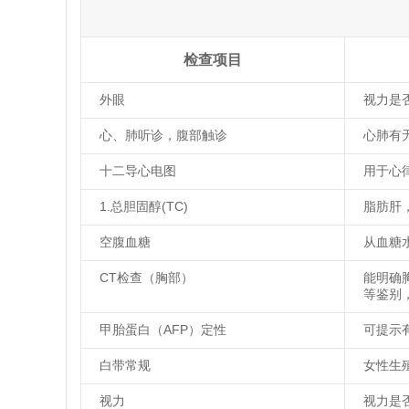
检查项目
外眼
视力是
心、肺听诊，腹部触诊
心肺有
十二导心电图
用于心
1.总胆固醇(TC)
脂肪肝
空腹血糖
从血糖
CT检查（胸部）
能明确
等鉴别
甲胎蛋白（AFP）定性
可提示
白带常规
女性生
视力
视力是