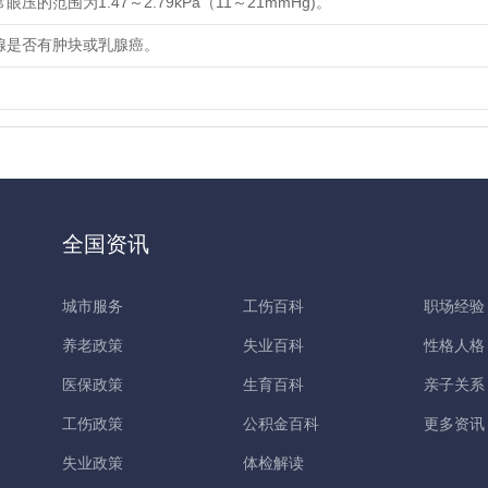
眼压的范围为1.47～2.79kPa（11～21mmHg)。
腺是否有肿块或乳腺癌。
全国资讯
城市服务
工伤百科
职场经验
养老政策
失业百科
性格人格
医保政策
生育百科
亲子关系
工伤政策
公积金百科
更多资讯
失业政策
体检解读