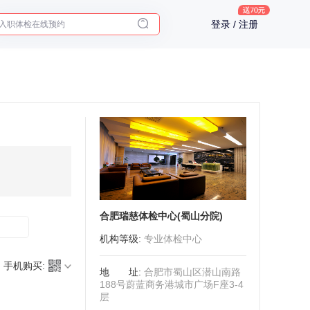
入职体检在线预约
登录 / 注册
2025年了，给父母预约体检
合肥瑞慈体检中心(蜀山分院)
机构等级
:
专业体检中心
手机购买:
地址
:
合肥市蜀山区潜山南路
188号蔚蓝商务港城市广场F座3-4
层