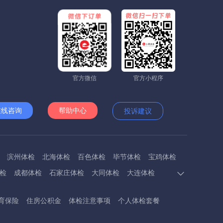
官方微信
官方小程序
在线咨询
帮助中心
投诉建议
滨州体检
北海体检
百色体检
毕节体检
宝鸡体检
检
成都体检
石家庄体检
大同体检
大连体检
多斯体检
鄂州体检
抚顺体检
阜阳体检
福州体检
育保险
住房公积金
体检注意事项
个人体检套餐
体检
呼和浩特体检
呼伦贝尔体检
葫芦岛体检
体检
衡阳体检
怀化体检
惠州体检
河源体检