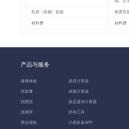
能。正常
乳房（双侧）彩超
检查乳
材料费
材料费
产品与服务
健康体检
房贷计算器
找套餐
体脂计算器
找医院
延迟退休计算器
选测评
所有工具
商业保险
小易多多APP