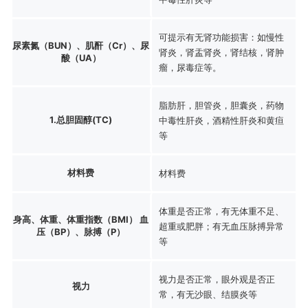
可提示有无肾功能损害：如慢性
尿素氮（BUN）、肌酐（Cr）、尿
肾炎，肾盂肾炎，肾结核，肾肿
酸（UA）
瘤，尿毒症等。
脂肪肝，胆管炎，胆囊炎，药物
1.总胆固醇(TC)
中毒性肝炎，酒精性肝炎和黄疸
等
材料费
材料费
体重是否正常，有无体重不足、
身高、体重、体重指数（BMI） 血
超重或肥胖；有无血压脉搏异常
压（BP）、脉搏（P）
等
视力是否正常，眼外观是否正
视力
常，有无沙眼、结膜炎等