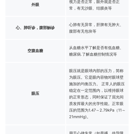
视力是否正常，眼外观是否正
外眼
常，有无沙眼、结膜炎等
心肺有无异常，肝脾有无肿大、
心、肺听诊，腹部触诊
腹部有无包块等
从血糖水平了解是否有低血糖、
空腹血糖
糖尿病.了解血糖控制情况等
眼压就是眼球内部的压力，简称
为眼压。它是眼内容物对眼球壁
施加的均衡压力。 正常人的眼压
稳定在一定范围内，以维持眼球
眼压
的正常形态，同时保证了屈光间
质发挥最大的光学性能。正常眼
压的范围为1.47～2.79kPa（11～
21mmHg)。
用于心律失常（如早搏、传导障