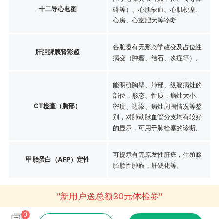
十二导心电图
碍等）、心肌缺血、心肌梗塞、
心房、心室肥大等诊断
各脏器有无形态学改变及占位性
肝胆脾胰肾彩超
病变（肿瘤、结石、炎症等）。
能明确胸壁、肺部、纵膈病灶的
部位，形态、性质，病灶大小、
CT检查（胸部）
密度、边缘、病灶周围情况等鉴
别，对肺动脉血管分支均有较好
的显示，可用于肺栓塞的诊断。
可提示有无原发性肝癌，生殖腺
甲胎蛋白（AFP）定性
胚胎性肿瘤，肝硬化等。
"新用户送总额30元体检券"
0