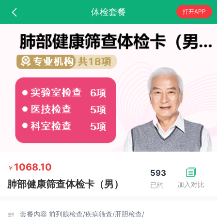
体检套餐
打开APP
1068.10
￥
593
肺部健康筛查体检卡（男）
加入对比
已约
套餐内容
前列腺检查/
疾病筛查/
肝胆检查/