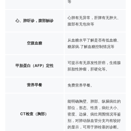
等
心肺有无异常，肝脾有无肿大、
心、肺听诊，腹部触诊
腹部有无包块等
从血糖水平了解是否有低血糖、
空腹血糖
糖尿病.了解血糖控制情况等
可提示有无原发性肝癌，生殖腺
甲胎蛋白（AFP）定性
胚胎性肿瘤，肝硬化等。
营养早餐
免费营养早餐。
能明确胸壁、肺部、纵膈病灶的
部位，形态、性质，病灶大小、
CT检查（胸部）
密度、边缘、病灶周围情况等鉴
别，对肺动脉血管分支均有较好
的显示，可用于肺栓塞的诊断。