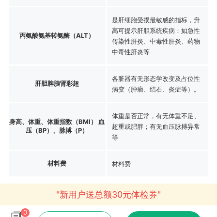
是肝细胞受损最敏感的指标，升
高可提示肝胆系统疾病：如急性
丙氨酸氨基转氨酶（ALT）
传染性肝炎、中毒性肝炎、药物
中毒性肝炎等
各脏器有无形态学改变及占位性
肝胆脾胰肾彩超
病变（肿瘤、结石、炎症等）。
体重是否正常，有无体重不足、
身高、体重、体重指数（BMI） 血
超重或肥胖；有无血压脉搏异常
压（BP）、脉搏（P）
等
材料费
材料费
"新用户送总额30元体检券"
0