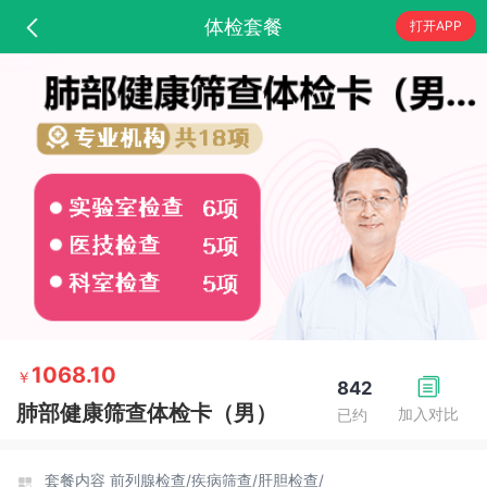
体检套餐
打开APP
1068.10
￥
842
肺部健康筛查体检卡（男）
加入对比
已约
套餐内容
前列腺检查/
疾病筛查/
肝胆检查/