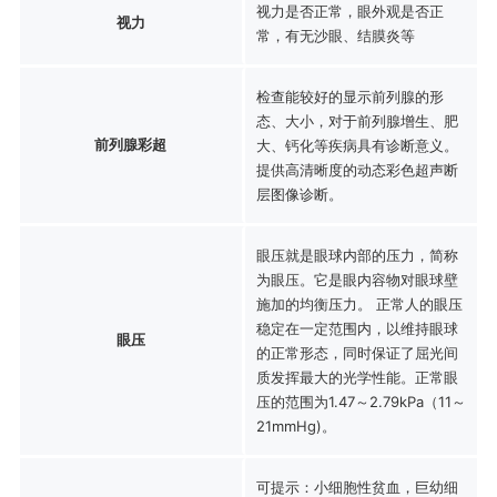
视力是否正常，眼外观是否正
视力
常，有无沙眼、结膜炎等
检查能较好的显示前列腺的形
态、大小，对于前列腺增生、肥
前列腺彩超
大、钙化等疾病具有诊断意义。
提供高清晰度的动态彩色超声断
层图像诊断。
眼压就是眼球内部的压力，简称
为眼压。它是眼内容物对眼球壁
施加的均衡压力。 正常人的眼压
稳定在一定范围内，以维持眼球
眼压
的正常形态，同时保证了屈光间
质发挥最大的光学性能。正常眼
压的范围为1.47～2.79kPa（11～
21mmHg)。
可提示：小细胞性贫血，巨幼细