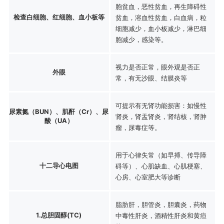
胞贫血，恶性贫血，再生障碍性
检查白细胞、红细胞、血小板等
贫血，溶血性贫血，白血病，粒
细胞减少，血小板减少，淋巴细
胞减少，感染等。
视力是否正常，眼外观是否正
外眼
常，有无沙眼、结膜炎等
可提示有无肾功能损害：如慢性
尿素氮（BUN）、肌酐（Cr）、尿
肾炎，肾盂肾炎，肾结核，肾肿
酸（UA）
瘤，尿毒症等。
用于心律失常（如早搏、传导障
十二导心电图
碍等）、心肌缺血、心肌梗塞、
心房、心室肥大等诊断
脂肪肝，胆管炎，胆囊炎，药物
1.总胆固醇(TC)
中毒性肝炎，酒精性肝炎和黄疸