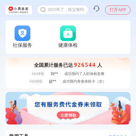
甲状腺癌怎么筛查
刚刚
张**
成功预约了心脏病套餐
2025年了，给父母约个体检
打开APP
刚刚
张**
成功预约了心脏病套餐
体检前能吃药吗
刚刚
毛**
购买了联创雅斯奶锅DF-CP103M
十大理由告诉你为什么要买保险
刚刚
毛**
购买了联创雅斯奶锅DF-CP103M
感染人偏肺病毒就会得肺炎吗
1分钟前
戴*
购买了便携式手持小风扇
1分钟前
林**
成功预约了女性健康套餐二档
入职体检在线预约
社保服务
健康体检
2分钟前
林**
成功预约糖尿病强化体检套餐
甲状腺癌怎么筛查
2分钟前
林**
购买了小熊电烤箱 DKX-F10M6
926544
全国累计服务已达
人
4分钟前
周**
购买了BP3颈椎热敷枕
4分钟前
刘**
成功预约了入职体检套餐
6分钟前
赵**
成功预约青春体检卡（女）
6分钟前
赵*
购买了油米有福B款
7分钟前
何*
购买了K3颈椎按摩仪（浅灰色）
7分钟前
姜**
成功预约了女性VIP体检套餐
刚刚
张**
成功预约了心脏病套餐
刚刚
张**
成功预约了心脏病套餐