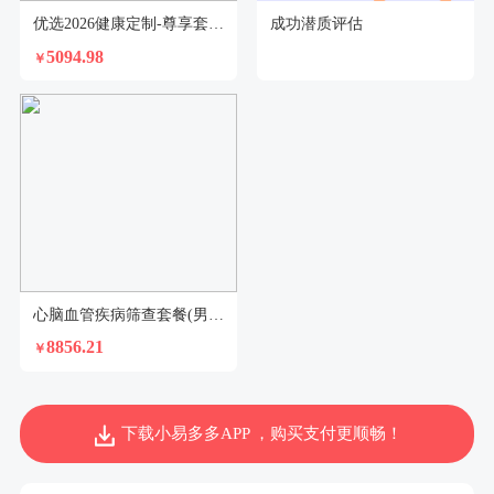
优选2026健康定制-尊享套餐（已婚女）
成功潜质评估
5094.98
￥
心脑血管疾病筛查套餐(男)2026-5
8856.21
￥
下载小易多多APP ，购买支付更顺畅！