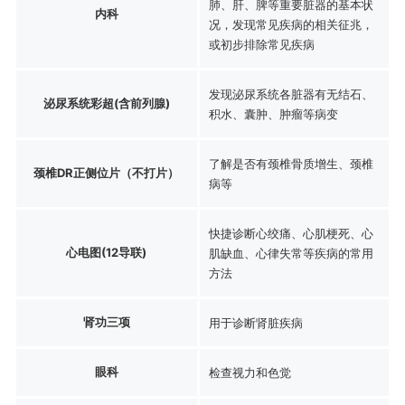
肺、肝、脾等重要脏器的基本状
内科
况，发现常见疾病的相关征兆，
或初步排除常见疾病
发现泌尿系统各脏器有无结石、
泌尿系统彩超(含前列腺)
积水、囊肿、肿瘤等病变
了解是否有颈椎骨质增生、颈椎
颈椎DR正侧位片（不打片）
病等
快捷诊断心绞痛、心肌梗死、心
心电图(12导联)
肌缺血、心律失常等疾病的常用
方法
肾功三项
用于诊断肾脏疾病
眼科
检查视力和色觉