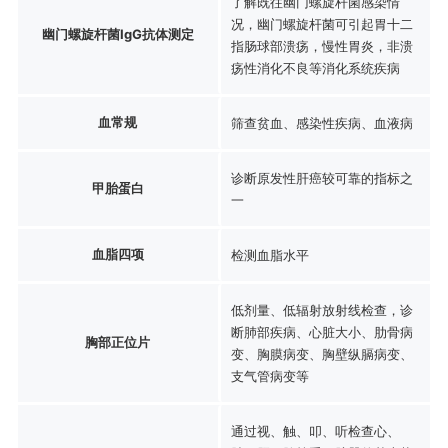
了解既往幽门螺旋杆菌感染情
况，幽门螺旋杆菌可引起胃十二
幽门螺旋杆菌IgG抗体测定
指肠球部溃疡，慢性胃炎，非溃
疡性消化不良等消化系统疾病
血常规
筛查贫血、感染性疾病、血液病
诊断原发性肝癌较可靠的指标之
甲胎蛋白
一
血脂四项
检测血脂水平
低剂量、低辐射放射线检查，诊
断肺部疾病、心脏大小、肋骨病
胸部正位片
变、胸膜病变、胸壁纵膈病变、
支气管病变等
通过视、触、叩、听检查心、