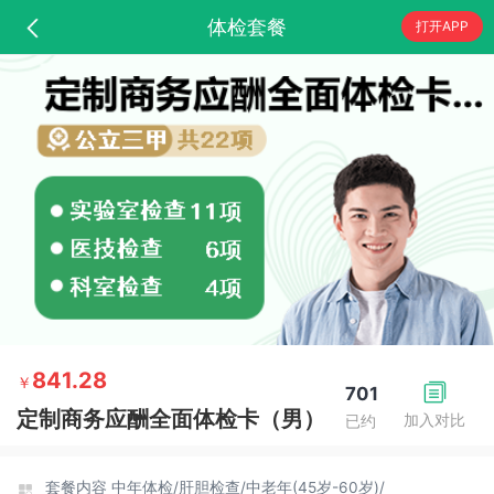
体检套餐
打开APP
841.28
￥
701
定制商务应酬全面体检卡（男）
加入对比
已约
套餐内容
中年体检/
肝胆检查/
中老年(45岁-60岁)/