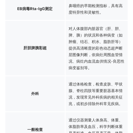
鼻咽癌的早期检测指标，具有高
EB病毒Rta-IgG测定
度特异性和灵敏性。
对人体腹部内脏器官（肝、胆、
脾、胰）的状况和各种病变（如
肿瘤、结石、积水、脂肪肝等）
肝胆脾胰彩超
提供高清晰度的彩色动态超声断
层图像判断，依病灶周围血管情
况、病灶内血流血供情况-良恶性
病变鉴别等。
通过体格检查，检查皮肤、甲状
腺、脊柱四肢等重要脏器基本情
外科
况，发现常见外科疾病的相关征
兆，或初步排除外科常见疾病。
通过仪器测量人体身高、体重、
体脂肪率及血压，科学判断体重
一般检查
是否标准、血压是否正常、体脂