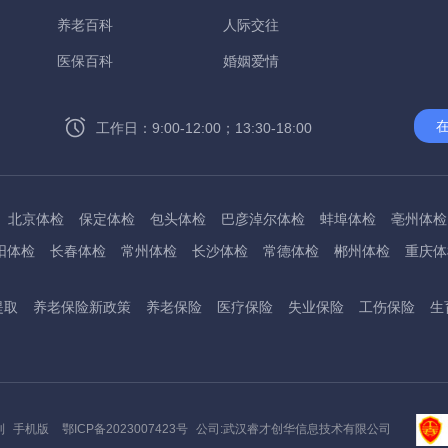
养老百科
人际交往
医保百科
婚姻爱情
工作日：9:00-12:00；13:30-18:00
北京体检
保定体检
包头体检
巴彦淖尔体检
蚌埠体检
亳州体检
阳体检
长春体检
常州体检
长沙体检
常德体检
郴州体检
重庆体
州体检
东方体检
德阳体检
达州体检
大理体检
石嘴山体检
鄂尔
提取
养老保险新政策
养老保险
医疗保险
失业保险
工伤保险
生
桂林体检
贵港体检
广元体检
贵阳体检
红河体检
邯郸体检
衡水
淮南体检
淮北体检
菏泽体检
鹤壁体检
许昌体检
黄石体检
黄冈
州体检
吉林体检
齐齐哈尔体检
鸡西体检
嘉兴体检
金华体检
景
阳体检
嘉峪关体检
开封体检
昆明体检
克拉玛依体检
廊坊体检
利
手机版
鄂ICP备2023007423号
公司:武汉睿才创华信息技术有限公司
底体检
柳州体检
来宾体检
泸州体检
乐山体检
凉山体检
六盘水