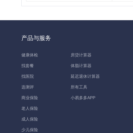
产品与服务
健康体检
房贷计算器
找套餐
体脂计算器
找医院
延迟退休计算器
选测评
所有工具
商业保险
小易多多APP
老人保险
成人保险
少儿保险