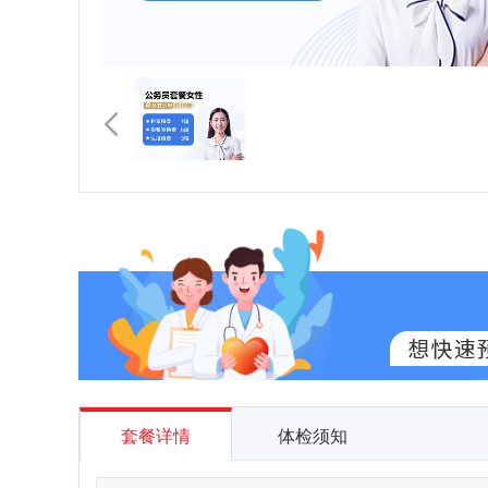
套餐详情
体检须知