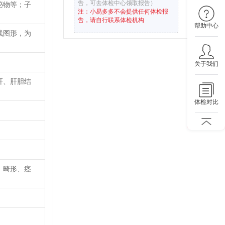
告，可去体检中心领取报告）
泌物等；子
注：小易多多不会提供任何体检报
告，请自行联系体检机构
帮助中心
线图形，为
关于我们
肝、肝胆结
体检对比
、畸形、痉