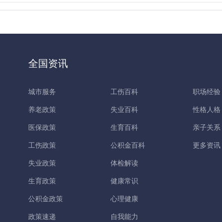
全国资讯
城市服务
工伤百科
职场经验
养老政策
失业百科
性格人格
医保政策
生育百科
亲子关系
工伤政策
公积金百科
更多资讯
失业政策
体检解读
生育政策
健康常识
公积金政策
心理健康
政策速递
自我能力