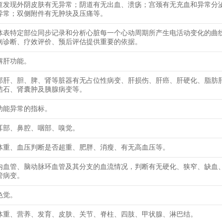
查发现外阴皮肤有无异常；阴道有无出血、溃疡；宫颈有无充血和异常分
异常；双侧附件有无肿块及压痛等。
体表特定部位同步记录和分析心脏每一个心动周期所产生电活动变化的曲
病诊断、疗效评价、预后评估提供重要的依据。
解肝功能。
部肝、胆、脾、肾等脏器有无占位性病变、肝损伤、肝癌、肝硬化、脂肪
结石、肾囊肿及胰腺病变等。
功能异常的指标。
耳部、鼻腔、咽部、嗅觉。
体重、血压判断是否超重、肥胖、消瘦、有无高血压等。
内血管、脑动脉环血管及其分支的血流情况，判断有无硬化、狭窄、缺血
管病变。
色觉。
体重、营养、发育、皮肤、关节、脊柱、四肢、甲状腺、淋巴结。