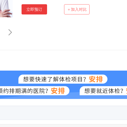
立即预订
＋加入对比