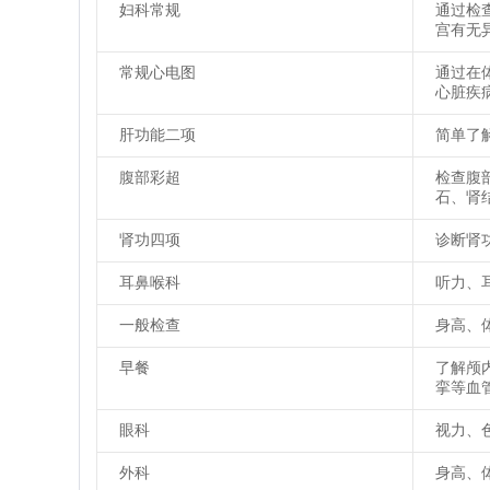
妇科常规
通过检
宫有无
常规心电图
通过在
心脏疾
肝功能二项
简单了
腹部彩超
检查腹
石、肾
肾功四项
诊断肾
耳鼻喉科
听力、
一般检查
身高、
早餐
了解颅
挛等血
眼科
视力、
外科
身高、