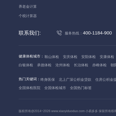
养老金计算
个税计算器
联系我们:
400-1184-900
服务热线：
健康体检城市：
鞍山体检
安庆体检
安阳体检
安康体检
白银体检
承德体检
沧州体检
长治体检
赤峰体检
朝
丹东体检
大庆体检
东营体检
德州体检
东莞体检
儋
热门关键词：
终身医保
北上广深公积金贷款
住房公积金
抚州体检
佛山体检
防城港体检
赣州体检
广州体检
全国体检医院
全国体检城市
全国热门标签
哈尔滨体检
淮安体检
杭州体检
湖州体检
合肥体检
河池体检
海口体检
汉中体检
晋城体检
晋中体检
锦
焦作体检
济源体检
荆门体检
荆州体检
江门体检
揭
版权所有@2014~2026 www.xiaoyiduoduo.com 小易多多 保留所有权
莱芜体检
临沂体检
聊城体检
洛阳体检
漯河体检
娄