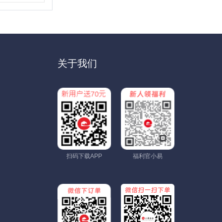
关于我们
扫码下载APP
福利官小易