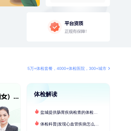
4分钟前
何*
196xxxx0519
购买了K3颈椎按摩仪（浅灰色）
4分钟前
董**
180xxxx6431
成功预约了男性体检套餐
6分钟前
肖**
159xxxx4211
成功预约了妇科套餐
6分钟前
潘*
151xxxx4069
购买了美的1.5L电热水壶HJ1522
7分钟前
李**
181xxxx3976
5万+体检套餐，4000+体检医院，300+城市
购买了七年五季黑咖啡速溶低脂无
添加蔗糖美式咖啡粉24g*2盒
7分钟前
王**
156xxxx1187
成功预约女性常规体检套餐
体检解读
刚刚
毛**
137xxxx0654
成功预约了尊享版孕前套餐（女）
盐城提供肠胃疾病检查的体检套餐有哪些？体检机构有哪些选择？如何预约？
刚刚
毛**
137xxxx0654
成功预约了尊享版孕前套餐（女）
体检科普|发现心血管疾病怎么办？