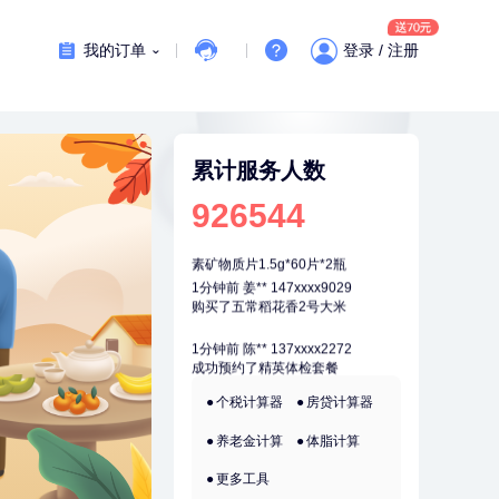
刚刚
毛**
137xxxx0654
成功预约了尊享版孕前套餐（女）
我的订单
登录 / 注册
刚刚
毛**
137xxxx0654
成功预约了尊享版孕前套餐（女）
刚刚
毛**
138xxxx7616
购买了汤臣倍健多维男士多种维生
累计服务人数
素矿物质片1.5g*60片*2瓶
926544
刚刚
毛**
138xxxx7616
购买了汤臣倍健多维男士多种维生
素矿物质片1.5g*60片*2瓶
1分钟前
姜**
147xxxx9029
购买了五常稻花香2号大米
1分钟前
陈**
137xxxx2272
成功预约了精英体检套餐
2分钟前
赵**
136xxxx6436
个税计算器
房贷计算器
成功预约青春体检卡（女）
养老金计算
体脂计算
2分钟前
熊**
177xxxx7832
购买了时尚羽毛球套装ES-YM601
更多工具