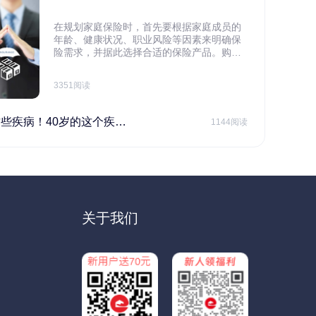
在规划家庭保险时，首先要根据家庭成员的
年龄、健康状况、职业风险等因素来明确保
险需求，并据此选择合适的保险产品。购买
保险应基于实际需求，选择不同的险种，避
免盲目投保。在预算有限的情况下，应合理
3351阅读
规划家庭财务预算，确保保险费用不会对家
庭日常开支造成压力，建议优先为家庭的主
要经济支柱投保。
40岁的这个疾病最需要注意！
1144阅读
关于我们