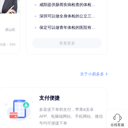
咸阳提供肠胃疾病检查的体检套餐有哪些？体检机构有哪些选择？如何预约？
深圳可以做全身体检的公立三甲医院及体检套餐汇总
2022定制C套餐 女未婚
女性
保定可以做青年体检的医院有哪些？有哪些套餐可以选择？
房山区
秦皇岛市第一医院体检中心
北戴河区
7
1709.40
查看更多
￥
销量：999
￥
销量：999
＋加入对比
关于小易多多
支付便捷
多渠道下单和支付，苹果&安卓
APP、电脑端网站、手机网站、微信
号均可便捷下单
在线客服