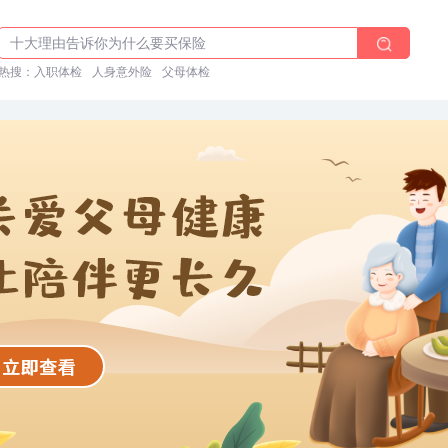
体检前能吃药吗？
十大理由告诉你为什么要买保险
热搜：
入职体检在线预约
入职体检
人身意外险
父母体检