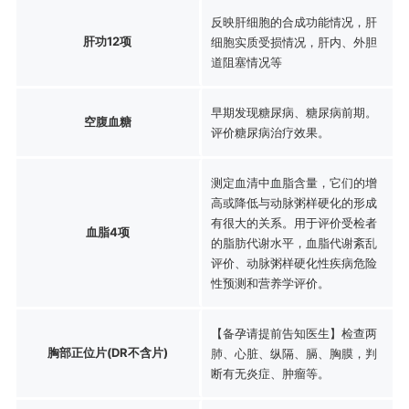
反映肝细胞的合成功能情况，肝
肝功12项
细胞实质受损情况，肝内、外胆
道阻塞情况等
早期发现糖尿病、糖尿病前期。
空腹血糖
评价糖尿病治疗效果。
测定血清中血脂含量，它们的增
高或降低与动脉粥样硬化的形成
有很大的关系。用于评价受检者
血脂4项
的脂肪代谢水平，血脂代谢紊乱
评价、动脉粥样硬化性疾病危险
性预测和营养学评价。
【备孕请提前告知医生】检查两
胸部正位片(DR不含片)
肺、心脏、纵隔、膈、胸膜，判
断有无炎症、肿瘤等。