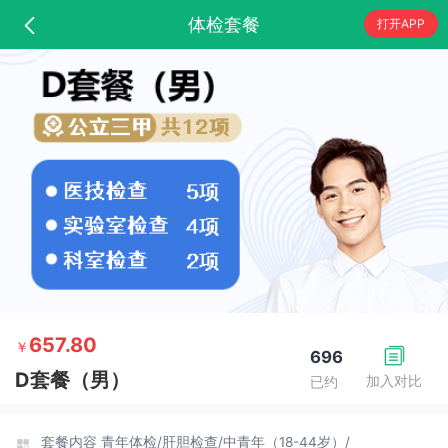
体检套餐
打开APP
657.80
￥
696
D套餐（男）
加入对比
已约
套餐内容
青年体检/
肝胆检查/
中青年（18-44岁）/