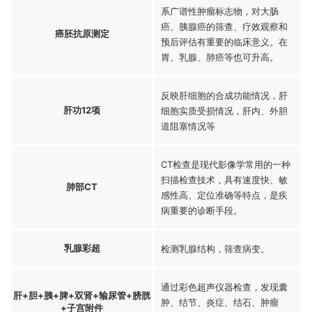
系广谱性肿瘤标志物，对大肠
癌、胰腺癌的筛查、疗效观察和
癌胚抗原测定
预后评估有重要的临床意义。在
胃、乳腺、肺癌等也可升高。
反映肝细胞的合成功能情况，肝
肝功12项
细胞实质受损情况，肝内、外胆
道阻塞情况等
CT检查是现代影像学常用的一种
扫描检查技术，具有速度快、敏
肺部CT
感性高、定位准确等特点，是疾
病重要的诊断手段。
乳腺彩超
检测乳腺结构，筛查病变。
通过彩色超声仪器检查，发现囊
肝+胆+胰+脾+双肾+输尿管+膀胱
肿、结节、炎症、结石、肿瘤
+子宫附件