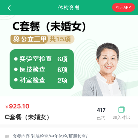
体检套餐
打开APP
925.10
￥
417
C套餐（未婚女）
加入对比
已约
套餐内容
乳腺检查/
中年体检/
肝胆检查/