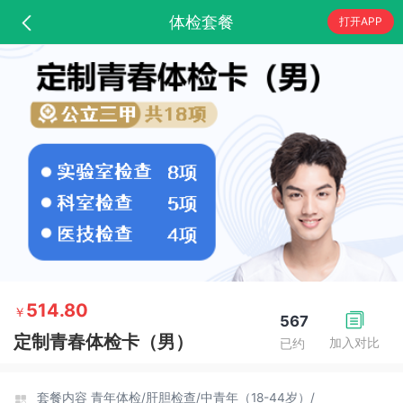
体检套餐
打开APP
514.80
￥
567
定制青春体检卡（男）
加入对比
已约
套餐内容
青年体检/
肝胆检查/
中青年（18-44岁）/