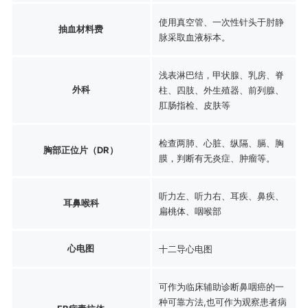
使用真空管、一次性针头于肘静
抽血材料费
脉采取血液标本。
浅表淋巴结，甲状腺、乳房、脊
外科
柱、四肢、外生殖器、前列腺、
肛肠指检、皮肤等
检查两肺、心脏、纵隔、膈、胸
胸部正位片（DR）
膜，判断有无炎症、肿瘤等。
听力左、听力右、耳疾、鼻疾、
耳鼻喉科
扁桃体、咽喉部
心电图
十二导心电图
可作为临床辅助诊断鼻咽癌的一
种可靠方法,也可作为观察患者病