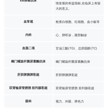
EB病毒抗体
情发展的有益指标,在临床上有较
大的意义。
血常规
检查白细胞、红细胞、血小板等
内科
心、肺听诊，腹部触诊
血脂二项
甘油三酯(TG)、总胆固醇(TC)
幽门螺旋杆菌尿素酶抗体
幽门螺旋杆菌尿素酶抗体
肝胆脾胰脾彩超
肝胆脾胰脾彩超
双肾输尿管膀胱 前列腺彩超
双肾输尿管膀胱 前列腺彩超
眼科
视力、外眼、辨色力