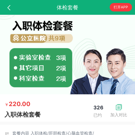
体检套餐
打开APP
220.00
￥
326
入职体检套餐
加入对比
已约
套餐内容
入职体检/
肝胆检查/
心脑血管检查/