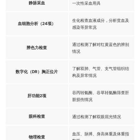
静脉采血
一次性采血用具
生化检查血液成分，分析贫血及
血细胞分析（24项）
感染等异常况
通过检测了解对红黄蓝色的辨别
辨色力检查
情况
了解双肺、气管、支气管组织结
数字化（DR）胸正位片
构及异常情况
谷丙转氨酶、谷草转氨酶筛查肝
肝功能2项
脏损伤情况
眼科检查
通过检测了解双眼屈光情况
血压、脉搏、身高体重及体重指
物理检查