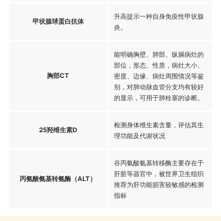
升高提示一种自身免疫性甲状腺
甲状腺球蛋白抗体
炎。
能明确胸壁、肺部、纵膈病灶的
部位，形态、性质，病灶大小、
胸部CT
密度、边缘、病灶周围情况等鉴
别，对肺动脉血管分支均有较好
的显示，可用于肺栓塞的诊断。
检测身体维生素含量，评估其生
25羟维生素D
理功能及代谢状况
谷丙氨酸氨基转移酶主要存在于
肝脏等器官中，被世界卫生组织
丙氨酸氨基转氨酶（ALT）
推荐为肝功能损害较敏感的检测
指标