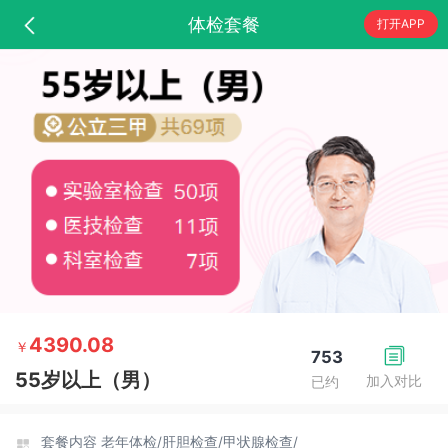
体检套餐
打开APP
4390.08
￥
753
55岁以上（男）
加入对比
已约
套餐内容
老年体检/
肝胆检查/
甲状腺检查/