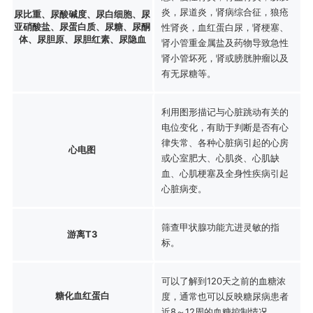
炎，尿道炎，肾病综合征，狼疮
尿比重、尿酸碱度、尿白细胞、尿
亚硝酸盐、尿蛋白质、尿糖、尿酮
性肾炎，血红蛋白尿，肾梗塞、
体、尿胆原、尿胆红素、尿隐血
肾小管重金属盐及药物导致急性
肾小管坏死，肾或膀胱肿瘤以及
有无尿糖等。
利用图形描记与心脏跳动有关的
电位变化，有助于判断是否有心
律失常、各种心脏病引起的心房
心电图
或心室肥大、心肌炎、心肌缺
血、心肌梗塞及全身性疾病引起
心脏病变。
筛查甲状腺功能亢进灵敏的指
游离T3
标。
可以了解到120天之前的血糖浓
糖化血红蛋白
度，通常也可以反映糖尿病患者
近8～12周的血糖控制情况。