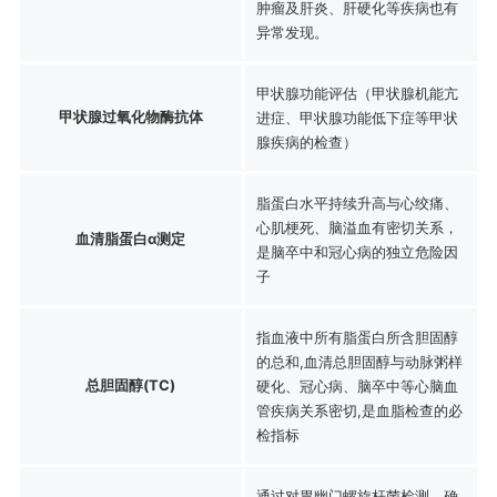
肿瘤及肝炎、肝硬化等疾病也有
异常发现。
甲状腺功能评估（甲状腺机能亢
甲状腺过氧化物酶抗体
进症、甲状腺功能低下症等甲状
腺疾病的检查）
脂蛋白水平持续升高与心绞痛、
心肌梗死、脑溢血有密切关系，
血清脂蛋白ɑ测定
是脑卒中和冠心病的独立危险因
子
指血液中所有脂蛋白所含胆固醇
的总和,血清总胆固醇与动脉粥样
总胆固醇(TC)
硬化、冠心病、脑卒中等心脑血
管疾病关系密切,是血脂检查的必
检指标
通过对胃幽门螺旋杆菌检测，确