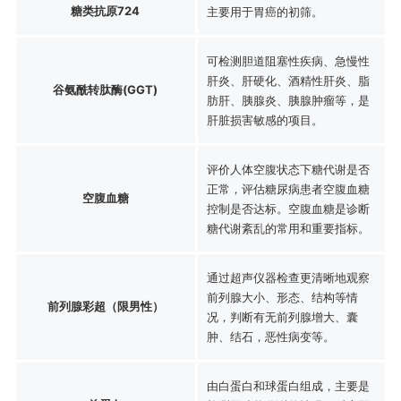
糖类抗原724
主要用于胃癌的初筛。
可检测胆道阻塞性疾病、急慢性
肝炎、肝硬化、酒精性肝炎、脂
谷氨酰转肽酶(GGT)
肪肝、胰腺炎、胰腺肿瘤等，是
肝脏损害敏感的项目。
评价人体空腹状态下糖代谢是否
正常，评估糖尿病患者空腹血糖
空腹血糖
控制是否达标。空腹血糖是诊断
糖代谢紊乱的常用和重要指标。
通过超声仪器检查更清晰地观察
前列腺大小、形态、结构等情
前列腺彩超（限男性）
况，判断有无前列腺增大、囊
肿、结石，恶性病变等。
由白蛋白和球蛋白组成，主要是