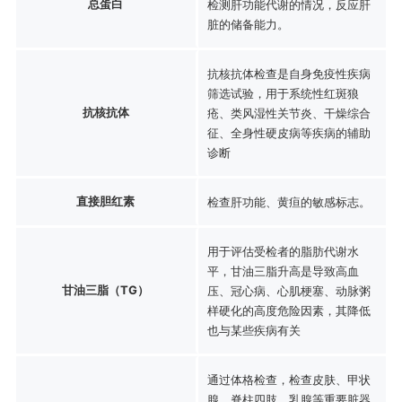
总蛋白
检测肝功能代谢的情况，反应肝
脏的储备能力。
抗核抗体检查是自身免疫性疾病
筛选试验，用于系统性红斑狼
抗核抗体
疮、类风湿性关节炎、干燥综合
征、全身性硬皮病等疾病的辅助
诊断
直接胆红素
检查肝功能、黄疸的敏感标志。
用于评估受检者的脂肪代谢水
平，甘油三脂升高是导致高血
甘油三脂（TG）
压、冠心病、心肌梗塞、动脉粥
样硬化的高度危险因素，其降低
也与某些疾病有关
通过体格检查，检查皮肤、甲状
腺、脊柱四肢、乳腺等重要脏器