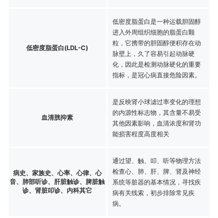
低密度脂蛋白是一种运载胆固醇
进入外周组织细胞的脂蛋白颗
粒，它携带的胆固醇便积存在动
低密度脂蛋白(LDL-C)
脉壁上，久了容易引起动脉硬
化，因此是检测动脉硬化的重要
指标，是冠心病直接危险因素。
是反映肾小球滤过率变化的理想
的内源性标志物，其含量不易受
血清胱抑素
其他因素影响，血清浓度和肾功
能损害程度高度相关
通过望、触、叩、听等物理方法
检查心、肺、肝、脾、肾及神经
病史、家族史、心率、心律、心
音、肺部听诊、肝脏触诊、脾脏触
系统等脏器的基本情况，寻找疾
诊、肾脏叩诊、内科其它
病有关线索，初步排除常见疾
病。