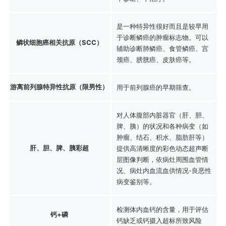
是一种特异性很好而且是较早用
于诊断鳞癌的肿瘤标志物。可以
鳞状细胞癌相关抗原（SCC）
辅助诊断肺鳞癌、食管鳞癌、宫
颈癌、膀胱癌、皮肤癌等。
游离前列腺特异性抗原（限男性）
用于前列腺癌的早期筛查。
对人体腹部内脏器官（肝、胆、
脾、胰）的状况和各种病变（如
肿瘤、结石、积水、脂肪肝等）
肝、胆、脾、胰彩超
提供高清晰度的彩色动态超声断
层图像判断，依病灶周围血管情
况、病灶内血流血供情况-良恶性
病变鉴别等。
检测体内血钙的含量，用于评估
钙+磷
钙缺乏或钙摄入超标所致风险