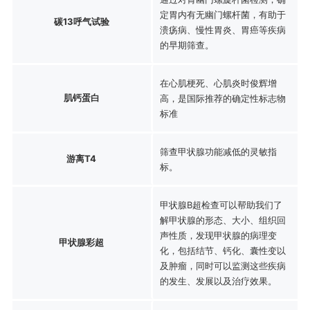
定胃内有无幽门螺杆菌，有助于
碳13呼气试验
溃疡病、慢性胃炎、胃癌等疾病
的早期筛查。
在心肌梗死、心肌炎时俊辉增
肌钙蛋白
高，是国际推荐的确定性标志物
标准
筛查甲状腺功能减低的灵敏指
游离T4
标。
甲状腺B超检查可以帮助我们了
解甲状腺的形态、大小、组织回
声性质，发现甲状腺的病理变
甲状腺彩超
化，包括结节、钙化、囊性变以
及肿瘤，同时可以监测这些疾病
的发生、发展以及治疗效果。