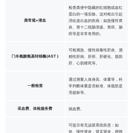
检查粪便中隐藏的红细胞或血红
蛋白的一项实验。这对检出引起
粪常规+潜血
消化道出血的疾病：如急慢性胃
炎、胃十二指肠溃疡、胃癌、肠
癌等是非常有用的。
可检测急、慢性病毒性肝炎、酒
门冬氨酸氨基转移酶(AST )
精性肝病、肝癌、肝硬化、脂肪
肝、心肌梗死等。
通过测量人体身高、体重等，科
一般检查
学判断体重是否标准、体脂肪是
否超标等。
采血费、体检服务费
抽血费。
可提示有无泌尿系统疾患：如
急、慢性肾炎，肾盂肾炎，膀胱