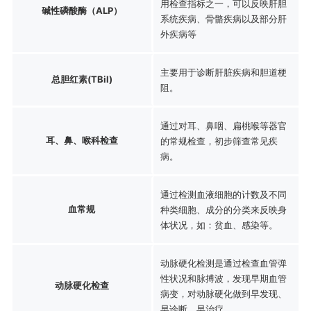
用检查指标之一，可以反映肝胆
碱性磷酸酶（ALP）
系统疾病、骨骼疾病以及部分肝
外疾病等
主要用于诊断肝脏疾病和胆道梗
总胆红素(TBil)
阻。
通过对耳、鼻咽、扁桃喉等器官
耳、鼻、喉科检查
的常规检查，初步筛查常见疾
病。
通过检测血液细胞的计数及不同
血常规
种类细胞、成分的分类来反映身
体状况，如：贫血、感染等。
动脉硬化检测是通过检查血管弹
性状况和脉搏波，发现早期血管
动脉硬化检查
病变，对动脉硬化做到早发现、
早诊断、早治疗。