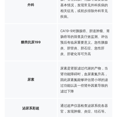
外科
基本情况，发现常见外科疾病的
相关征兆，或初步排除外科常见
疾病。
CA19-9对胰腺癌、胆道肿瘤、胃
肠癌等的筛查及疗效监测、评估
糖类抗原199
预后有临床重要意义。急性胰腺
炎、胆管炎、胆石症、急性肝
炎、肝硬化等可升高
尿素是肾脏滤过代谢的产物，当
肾功能障碍时，血尿素氮升高，
尿素
因此尿素氮能够评估肾小球的滤
过功能以及一些肾外因素导致的
滤过下降
通过超声仪器检查泌尿系统各器
泌尿系彩超
官，发现肿瘤、炎症、结石等。