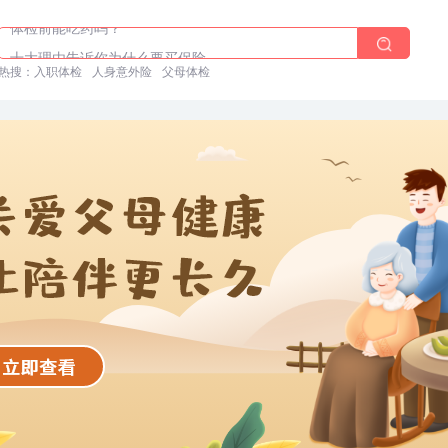
体检前能吃药吗？
十大理由告诉你为什么要买保险
热搜：
入职体检在线预约
入职体检
人身意外险
父母体检