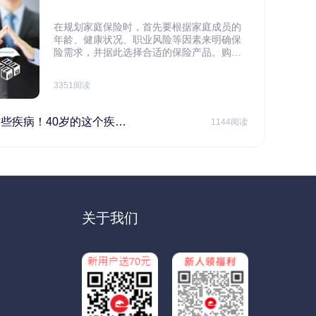
在规划家庭保险时，首先要根据家庭成员的
年龄、健康状况、职业风险等因素来明确保
险需求，并据此选择合适的保险产品。购买
保险应基于实际需求，选择不同的险种，避
免盲目投保。在预算有限的情况下，应合理
3351阅读
规划家庭财务预算，确保保险费用不会对家
庭日常开支造成压力，建议优先为家庭的主
要经济支柱投保。
40岁的这个疾病最需要注意！
1144阅读
关于我们