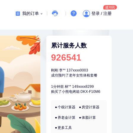
7分钟前
袁**
177xxxx3003
购买了美的体重秤 MO-CW5 白色
我的订单
登录 / 注册
刚刚
林**
134xxxx5611
成功预约了女性健康套餐二档
刚刚
林**
134xxxx5611
成功预约了女性健康套餐二档
累计服务人数
刚刚
李**
137xxxx0003
926541
成功预约了老年女性体检套餐
刚刚
李**
137xxxx0003
成功预约了老年女性体检套餐
1分钟前
林**
149xxxx8299
购买了小熊电烤箱 DKX-F10M6
1分钟前
熊**
177xxxx7832
个税计算器
房贷计算器
购买了时尚羽毛球套装ES-YM601
养老金计算
体脂计算
2分钟前
张**
132xxxx5456
成功预约糖尿病强化体检套餐
更多工具