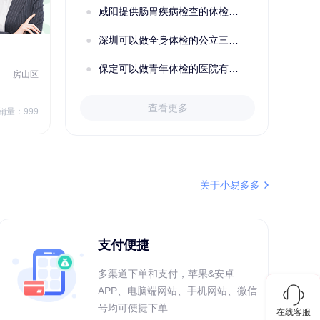
咸阳提供肠胃疾病检查的体检套餐有哪些？体检机构有哪些选择？如何预约？
成功预约了女性健康套餐二档
深圳可以做全身体检的公立三甲医院及体检套餐汇总
2022定制C套餐 女未婚
女性
保定可以做青年体检的医院有哪些？有哪些套餐可以选择？
房山区
秦皇岛市第一医院体检中心
北戴河区
7
1709.40
查看更多
￥
销量：999
￥
销量：999
＋加入对比
关于小易多多
支付便捷
多渠道下单和支付，苹果&安卓
APP、电脑端网站、手机网站、微信
号均可便捷下单
在线客服