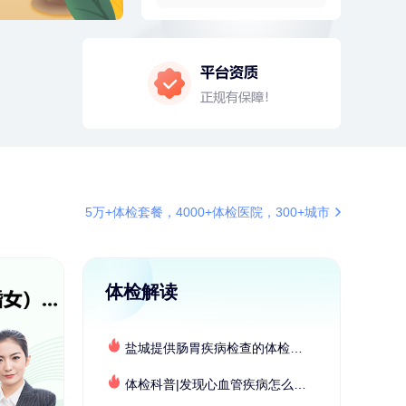
2分钟前
张**
134xxxx4350
成功预约了心脏病套餐
4分钟前
林**
187xxxx0819
购买了宁安堡新疆无核红枣干
150g*2
4分钟前
林**
187xxxx0819
购买了宁安堡新疆无核红枣干
150g*2
6分钟前
华**
134xxxx5345
成功预约了健康体检一档
6分钟前
华**
134xxxx5345
5万+体检套餐，4000+体检医院，300+城市
成功预约了健康体检一档
7分钟前
姜**
147xxxx9029
购买了五常稻花香2号大米
体检解读
7分钟前
袁**
177xxxx3003
购买了美的体重秤 MO-CW5 白色
盐城提供肠胃疾病检查的体检套餐有哪些？体检机构有哪些选择？如何预约？
刚刚
林**
134xxxx5611
成功预约了女性健康套餐二档
体检科普|发现心血管疾病怎么办？
刚刚
林**
134xxxx5611