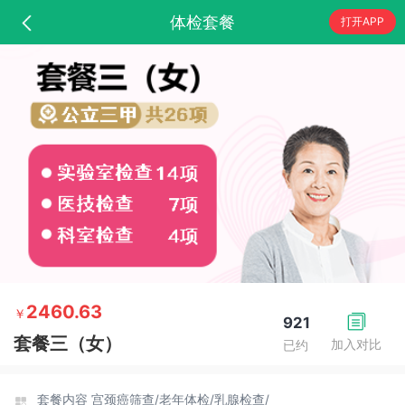
体检套餐
打开APP
2460.63
￥
921
套餐三（女）
加入对比
已约
套餐内容
宫颈癌筛查/
老年体检/
乳腺检查/