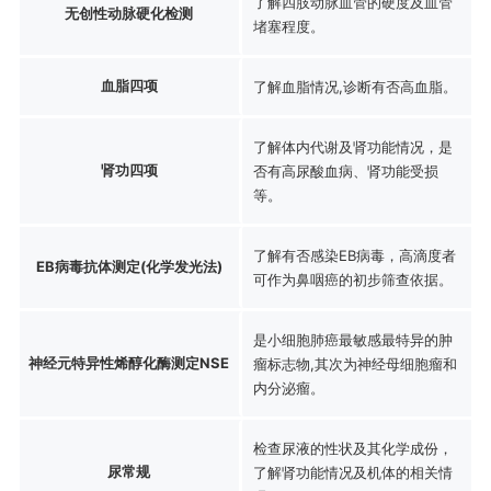
了解四肢动脉血管的硬度及血管
无创性动脉硬化检测
堵塞程度。
血脂四项
了解血脂情况,诊断有否高血脂。
了解体内代谢及肾功能情况，是
肾功四项
否有高尿酸血病、肾功能受损
等。
了解有否感染EB病毒，高滴度者
EB病毒抗体测定(化学发光法)
可作为鼻咽癌的初步筛查依据。
是小细胞肺癌最敏感最特异的肿
神经元特异性烯醇化酶测定NSE
瘤标志物,其次为神经母细胞瘤和
内分泌瘤。
检查尿液的性状及其化学成份，
尿常规
了解肾功能情况及机体的相关情