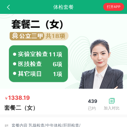
体检套餐
打开APP
1338.19
￥
439
套餐二（女）
加入对比
已约
套餐内容
乳腺检查/
中年体检/
肝胆检查/