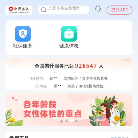
入职体检在线预约
7分钟前
侯**
购买了汤臣倍健水飞蓟葛根丹参片（护肝片）1.02g*120片
打开APP
甲状腺癌怎么筛查
刚刚
何*
购买了K3颈椎按摩仪（浅灰色）
刚刚
何*
购买了K3颈椎按摩仪（浅灰色）
刚刚
王**
成功预约女性常规体检套餐
刚刚
王**
成功预约女性常规体检套餐
社保服务
健康体检
1分钟前
叶**
成功预约了女性防癌筛查套餐
1分钟前
陆**
购买了固本堂阿胶糕传统口味400g
2分钟前
陆**
购买了固本堂阿胶糕传统口味400g
926547
全国累计服务已达
人
2分钟前
周**
成功预约了男性健康套餐
4分钟前
莫**
成功预约了青少年体检套餐
4分钟前
周**
购买了BP3颈椎热敷枕
6分钟前
侯**
购买了汤臣倍健水飞蓟葛根丹参片（护肝片）1.02g*120片
6分钟前
张**
成功预约糖尿病强化体检套餐
7分钟前
华**
成功预约了健康体检一档
7分钟前
侯**
购买了汤臣倍健水飞蓟葛根丹参片（护肝片）1.02g*120片
刚刚
何*
购买了K3颈椎按摩仪（浅灰色）
刚刚
何*
购买了K3颈椎按摩仪（浅灰色）