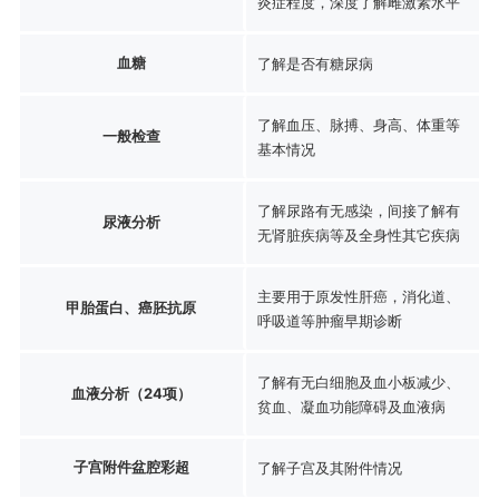
炎症程度，深度了解雌激素水平
血糖
了解是否有糖尿病
了解血压、脉搏、身高、体重等
一般检查
基本情况
了解尿路有无感染，间接了解有
尿液分析
无肾脏疾病等及全身性其它疾病
主要用于原发性肝癌，消化道、
甲胎蛋白、癌胚抗原
呼吸道等肿瘤早期诊断
了解有无白细胞及血小板减少、
血液分析（24项）
贫血、凝血功能障碍及血液病
子宫附件盆腔彩超
了解子宫及其附件情况