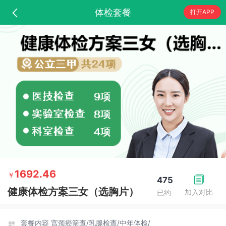
体检套餐
打开APP
1692.46
￥
475
健康体检方案三女（选胸片）
加入对比
已约
套餐内容
宫颈癌筛查/
乳腺检查/
中年体检/