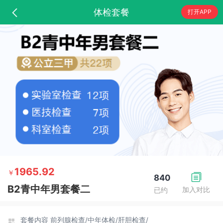
体检套餐
打开APP
1965.92
￥
840
B2青中年男套餐二
加入对比
已约
套餐内容
前列腺检查/
中年体检/
肝胆检查/