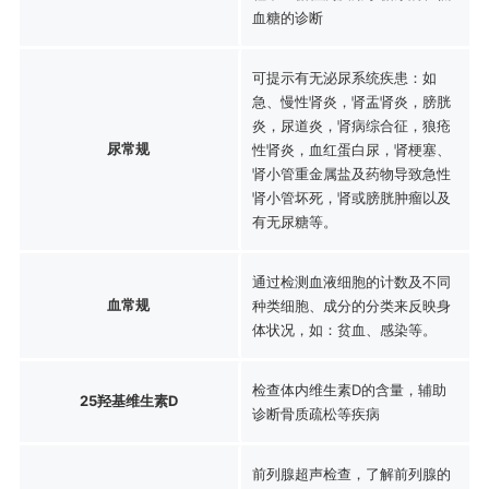
血糖的诊断
可提示有无泌尿系统疾患：如
急、慢性肾炎，肾盂肾炎，膀胱
炎，尿道炎，肾病综合征，狼疮
尿常规
性肾炎，血红蛋白尿，肾梗塞、
肾小管重金属盐及药物导致急性
肾小管坏死，肾或膀胱肿瘤以及
有无尿糖等。
通过检测血液细胞的计数及不同
血常规
种类细胞、成分的分类来反映身
体状况，如：贫血、感染等。
检查体内维生素D的含量，辅助
25羟基维生素D
诊断骨质疏松等疾病
前列腺超声检查，了解前列腺的