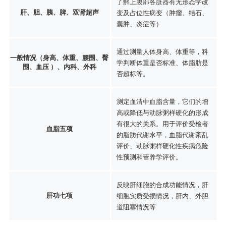
了解上腹部各脏器有无形态学改
肝、胆、胰、脾、双肾超声
变及占位性病变（肿瘤、结石、
囊肿、炎症等）
通过测量人体身高、体重等，科
一般情况（身高、体重、腰围、臀
学判断体重是否标准、体脂肪是
围、血压 ）、内科、外科
否超标等。
测定血清中血脂含量，它们的增
高或降低与动脉粥样硬化的形成
有很大的关系。用于评价受检者
血脂五项
的脂肪代谢水平，血脂代谢紊乱
评价、动脉粥样硬化性疾病危险
性预测和营养学评价。
反映肝细胞的合成功能情况，肝
肝功七项
细胞实质受损情况，肝内、外胆
道阻塞情况等