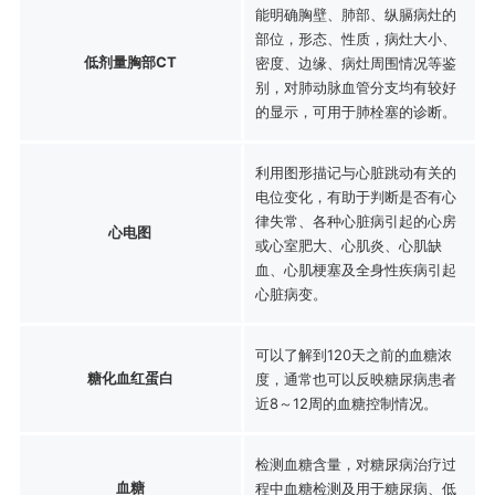
能明确胸壁、肺部、纵膈病灶的
部位，形态、性质，病灶大小、
低剂量胸部CT
密度、边缘、病灶周围情况等鉴
别，对肺动脉血管分支均有较好
的显示，可用于肺栓塞的诊断。
利用图形描记与心脏跳动有关的
电位变化，有助于判断是否有心
律失常、各种心脏病引起的心房
心电图
或心室肥大、心肌炎、心肌缺
血、心肌梗塞及全身性疾病引起
心脏病变。
可以了解到120天之前的血糖浓
糖化血红蛋白
度，通常也可以反映糖尿病患者
近8～12周的血糖控制情况。
检测血糖含量，对糖尿病治疗过
血糖
程中血糖检测及用于糖尿病、低