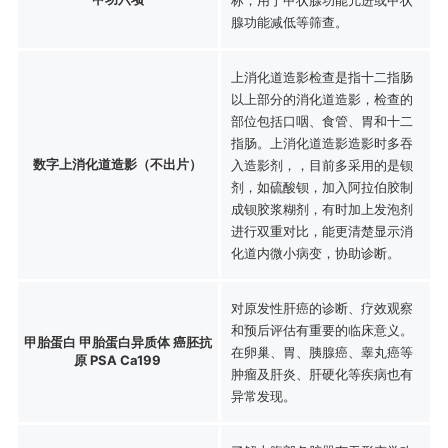
腺功能减低等筛查。
上消化道造影检查是指十二指肠
以上部分的消化道造影，检查的
部位包括口咽、食管、胃和十二
指肠。上消化道造影造影时多吞
数字上消化道造影（不出片）
入造影剂，，目前多采用的是钡
剂，如硫酸钡，加入阿拉伯胶制
成钡胶浆糊剂，有时加上发泡剂
进行双重对比，能更清楚显示消
化道内微小病变，协助诊断。
对原发性肝癌的诊断、疗效观察
和预后评估有重要的临床意义。
甲胎蛋白 甲胎蛋白异质体 癌胚抗
在卵巢、胃、胰腺癌、睾丸癌等
原 PSA Ca199
肿瘤及肝炎、肝硬化等疾病也有
异常发现。