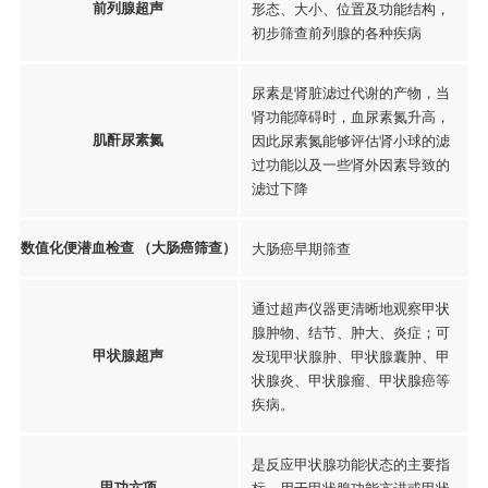
前列腺超声
形态、大小、位置及功能结构，
初步筛查前列腺的各种疾病
尿素是肾脏滤过代谢的产物，当
肾功能障碍时，血尿素氮升高，
肌酐尿素氮
因此尿素氮能够评估肾小球的滤
过功能以及一些肾外因素导致的
滤过下降
数值化便潜血检查 （大肠癌筛查）
大肠癌早期筛查
通过超声仪器更清晰地观察甲状
腺肿物、结节、肿大、炎症；可
甲状腺超声
发现甲状腺肿、甲状腺囊肿、甲
状腺炎、甲状腺瘤、甲状腺癌等
疾病。
是反应甲状腺功能状态的主要指
甲功六项
标，用于甲状腺功能亢进或甲状