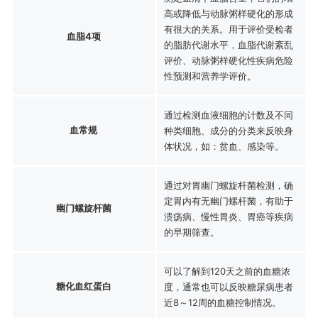
高或降低与动脉粥样硬化的形成
有很大的关系。用于评价受检者
血脂4项
的脂肪代谢水平，血脂代谢紊乱
评价、动脉粥样硬化性疾病危险
性预测和营养学评价。
通过检测血液细胞的计数及不同
血常规
种类细胞、成分的分类来反映身
体状况，如：贫血、感染等。
通过对胃幽门螺旋杆菌检测，确
定胃内有无幽门螺杆菌，有助于
幽门螺旋杆菌
溃疡病、慢性胃炎、胃癌等疾病
的早期筛查。
可以了解到120天之前的血糖浓
糖化血红蛋白
度，通常也可以反映糖尿病患者
近8～12周的血糖控制情况。