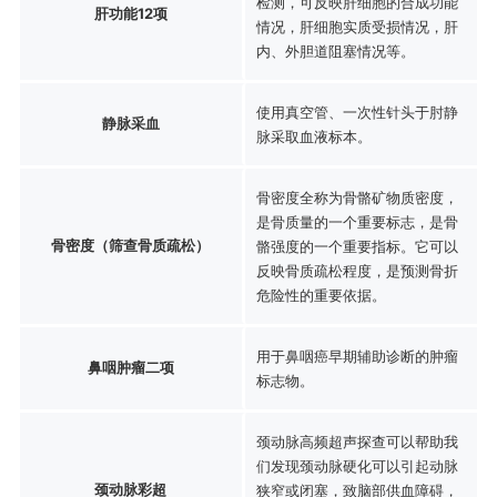
检测，可反映肝细胞的合成功能
肝功能12项
情况，肝细胞实质受损情况，肝
内、外胆道阻塞情况等。
使用真空管、一次性针头于肘静
静脉采血
脉采取血液标本。
骨密度全称为骨骼矿物质密度，
是骨质量的一个重要标志，是骨
骨密度（筛查骨质疏松）
骼强度的一个重要指标。它可以
反映骨质疏松程度，是预测骨折
危险性的重要依据。
用于鼻咽癌早期辅助诊断的肿瘤
鼻咽肿瘤二项
标志物。
颈动脉高频超声探查可以帮助我
们发现颈动脉硬化可以引起动脉
颈动脉彩超
狭窄或闭塞，致脑部供血障碍，