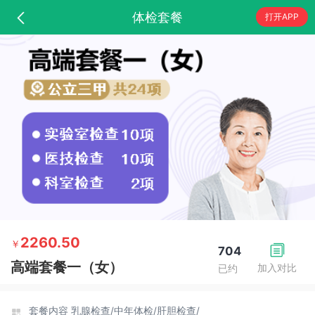
体检套餐
打开APP
2260.50
￥
704
高端套餐一（女）
加入对比
已约
套餐内容
乳腺检查/
中年体检/
肝胆检查/