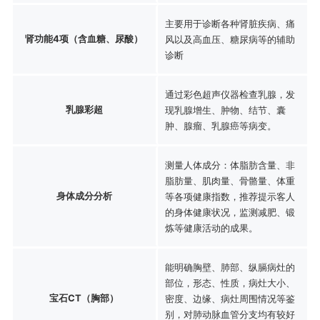
主要用于诊断各种肾脏疾病、痛
肾功能4项（含血糖、尿酸）
风以及高血压、糖尿病等的辅助
诊断
通过彩色超声仪器检查乳腺，发
乳腺彩超
现乳腺增生、肿物、结节、囊
肿、腺瘤、乳腺癌等病变。
测量人体成分：体脂肪含量、非
脂肪量、肌肉量、骨骼量、体重
身体成分分析
等各项健康指数，推荐提示客人
的身体健康状况，监测减肥、锻
炼等健康活动的成果。
能明确胸壁、肺部、纵膈病灶的
部位，形态、性质，病灶大小、
宝石CT（胸部）
密度、边缘、病灶周围情况等鉴
别，对肺动脉血管分支均有较好