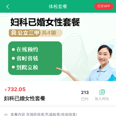
体检套餐
打开APP
732.05
￥
213
妇科已婚女性套餐
加入对比
已约
套餐内容
宫颈癌筛查/
乳腺检查/
疾病筛查/