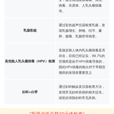
病毒、衣原体、人乳头瘤病毒
等。
通过彩色超声仪器检查乳腺，发
乳腺彩超
现乳腺增生、肿物、结节、囊
肿、腺瘤、乳腺癌等病变。
直接反映人体内乳头瘤病毒是否
存在，目前已经证实，99.7%的
高危险人乳头瘤病毒（HPV）检测
宫颈癌是由于HPV病毒导致的，
因此HPV病毒的检出对于早期宫
颈癌的发现有重要意义
通过妇科触诊及仪器检查方法，
妇科+白带
发现常见妇科疾病的相关征兆，
或初步排除妇科常见疾病。
"新用户送总额30元体检券"