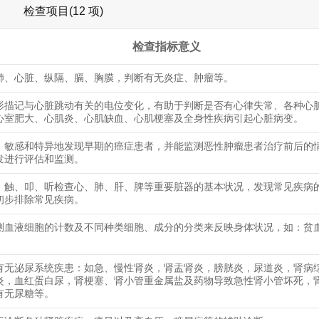
检查项目(12 项)
检查指标意义
肺、心脏、纵隔、膈、胸膜，判断有无炎症、肿瘤等。
形描记与心脏跳动有关的电位变化，有助于判断是否有心律失常、各种心
心室肥大、心肌炎、心肌缺血、心肌梗塞及全身性疾病引起心脏病变。
、敏感和特异地发现早期的癌症患者，并能监测恶性肿瘤患者治疗前后的
发进行评估和监测。
、触、叩、听检查心、肺、肝、脾等重要脏器的基本状况，发现常见疾病
初步排除常见疾病。
测血液细胞的计数及不同种类细胞、成分的分类来反映身体状况，如：贫
有无泌尿系统疾患：如急、慢性肾炎，肾盂肾炎，膀胱炎，尿道炎，肾病
炎，血红蛋白尿，肾梗塞、肾小管重金属盐及药物导致急性肾小管坏死，
有无尿糖等。