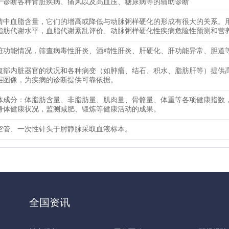
于诊断各种肾脏疾病、痛风以及高血压、糖尿病等的辅助诊断
清中血脂含量，它们的增高或降低与动脉粥样硬化的形成有很大的关系。
脂肪代谢水平，血脂代谢紊乱评价、动脉粥样硬化性疾病危险性预测和营
脏功能情况，筛查病毒性肝炎、酒精性肝炎、肝硬化、肝功能异常、胆道
腹部内脏器官的状况和各种病变（如肿瘤、结石、积水、脂肪肝等）提供
层图像，为疾病的诊断提供可靠依据。
体成分：体脂肪含量、非脂肪量、肌肉量、骨骼量、体重等各项健康指数
身体健康状况，监测减肥、锻炼等健康活动的成果。
空管、一次性针头于肘静脉采取血液标本。
全国资讯