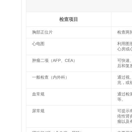
检查项目
胸部正位片
检查两
心电图
利用图
心房或
肿瘤二项（AFP、CEA）
可快速
后和复
一般检查（内外科）
通过视
兆，或
血常规
通过检
等。
尿常规
可提示
疮性肾
瘤以及