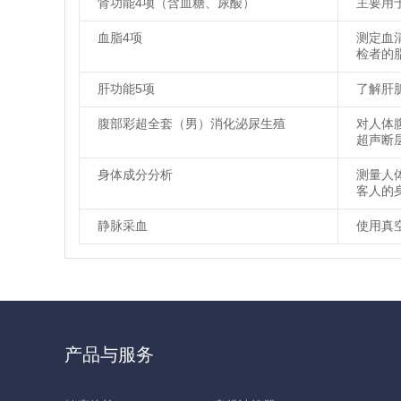
肾功能4项（含血糖、尿酸）
主要用
血脂4项
测定血
检者的
肝功能5项
了解肝
腹部彩超全套（男）消化泌尿生殖
对人体
超声断
身体成分分析
测量人
客人的
静脉采血
使用真
产品与服务