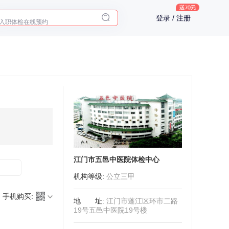
十大理由告诉你为什么要买保险
登录 / 注册
入职体检在线预约
2025年了，给父母预约体检
江门市五邑中医院体检中心
机构等级
:
公立三甲
手机购买:
地址
:
江门市蓬江区环市二路
19号五邑中医院19号楼