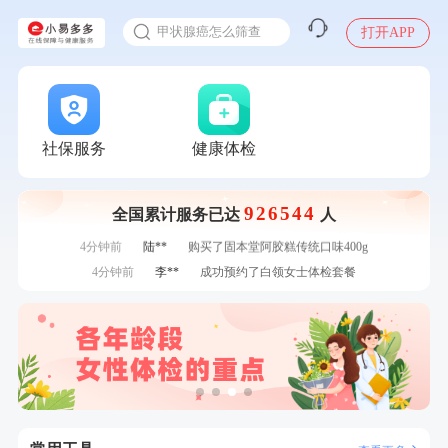
入职体检在线预约
7分钟前
赵**
成功预约青春体检卡（女）
甲状腺癌怎么筛查
打开APP
刚刚
周**
成功预约了男性健康套餐
刚刚
周**
成功预约了男性健康套餐
刚刚
罗**
购买了美的体重秤 MO-CW5 白色
刚刚
罗**
购买了美的体重秤 MO-CW5 白色
1分钟前
毛**
购买了联创雅斯奶锅DF-CP103M
社保服务
健康体检
1分钟前
苗**
成功预约了男性婚前体检基础套餐
2分钟前
江**
成功预约了女性VIP体检套餐
926544
全国累计服务已达
人
2分钟前
毛**
购买了联创雅斯奶锅DF-CP103M
4分钟前
陆**
购买了固本堂阿胶糕传统口味400g
4分钟前
李**
成功预约了白领女士体检套餐
6分钟前
王**
成功预约女性常规体检套餐
6分钟前
林**
购买了小熊电烤箱 DKX-F10M6
7分钟前
罗**
购买了美的体重秤 MO-CW5 白色
7分钟前
赵**
成功预约青春体检卡（女）
刚刚
周**
成功预约了男性健康套餐
刚刚
周**
成功预约了男性健康套餐