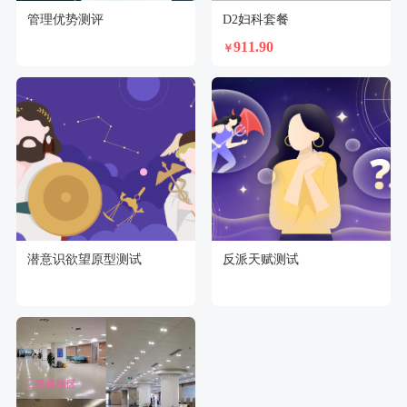
管理优势测评
D2妇科套餐
911.90
￥
潜意识欲望原型测试
反派天赋测试