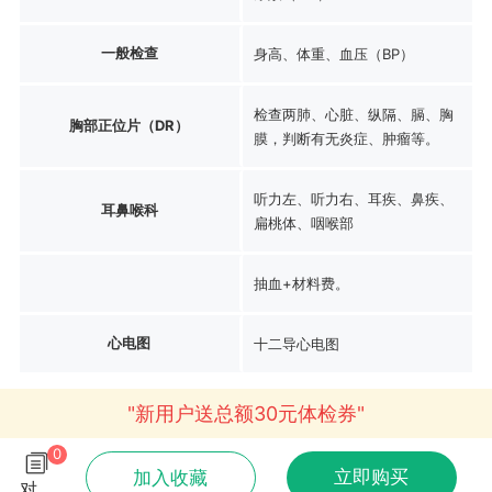
一般检查
身高、体重、血压（BP）
检查两肺、心脏、纵隔、膈、胸
胸部正位片（DR）
膜，判断有无炎症、肿瘤等。
听力左、听力右、耳疾、鼻疾、
耳鼻喉科
扁桃体、咽喉部
抽血+材料费。
心电图
十二导心电图
"新用户送总额30元体检券"
0
立即购买
加入收藏
对