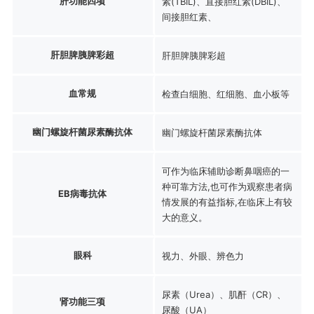
肝功能四项
素(TBIL)、直接胆红素(DBIL)、
间接胆红素、
肝胆脾胰脾彩超
肝胆脾胰脾彩超
血常规
检查白细胞、红细胞、血小板等
幽门螺旋杆菌尿素酶抗体
幽门螺旋杆菌尿素酶抗体
可作为临床辅助诊断鼻咽癌的一
种可靠方法,也可作为观察患者病
EB病毒抗体
情发展的有益指标,在临床上有较
大的意义。
眼科
视力、外眼、辨色力
尿素（Urea）、肌酐（CR）、
肾功能三项
尿酸（UA）