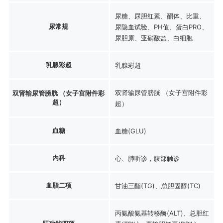
尿糖、尿胆红素、酮体、比重、
尿常规
尿隐血试验、PH值、蛋白PRO、
尿胆原、亚硝酸盐、白细胞
乳腺彩超
乳腺彩超
双肾输尿管膀胱 （女子宫附件彩
双肾输尿管膀胱 （女子宫附件彩
超）
超）
血糖
血糖(GLU)
内科
心、肺听诊，腹部触诊
血脂二项
甘油三酯(TG)、总胆固醇(TC)
丙氨酸氨基转移酶(ALT)、总胆红