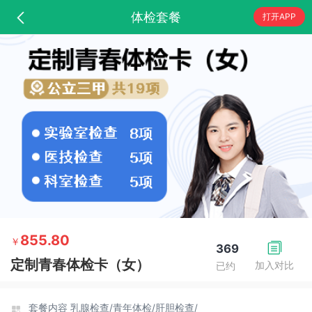
体检套餐
打开APP
855.80
￥
369
定制青春体检卡（女）
加入对比
已约
套餐内容
乳腺检查/
青年体检/
肝胆检查/