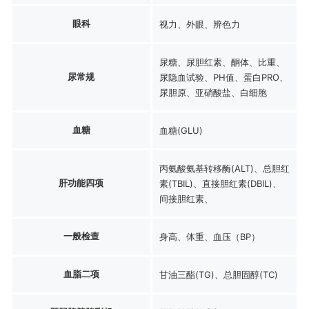
眼科
视力、外眼、辨色力
尿糖、尿胆红素、酮体、比重、
尿常规
尿隐血试验、PH值、蛋白PRO、
尿胆原、亚硝酸盐、白细胞
血糖
血糖(GLU)
丙氨酸氨基转移酶(ALT)、总胆红
肝功能四项
素(TBIL)、直接胆红素(DBIL)、
间接胆红素、
一般检查
身高、体重、血压（BP）
血脂二项
甘油三酯(TG)、总胆固醇(TC)