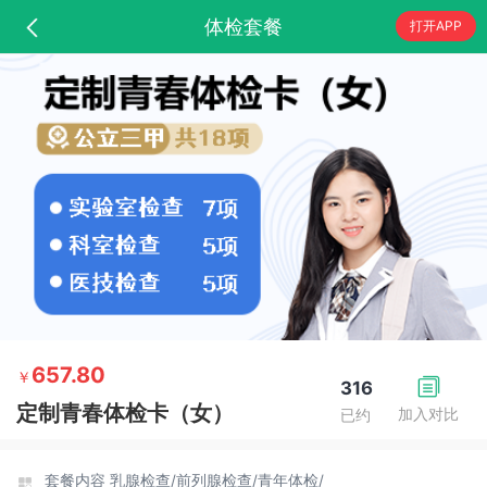
体检套餐
打开APP
657.80
￥
316
定制青春体检卡（女）
加入对比
已约
套餐内容
乳腺检查/
前列腺检查/
青年体检/