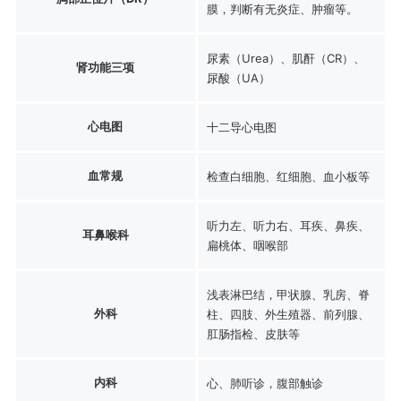
膜，判断有无炎症、肿瘤等。
尿素（Urea）、肌酐（CR）、
肾功能三项
尿酸（UA）
心电图
十二导心电图
血常规
检查白细胞、红细胞、血小板等
听力左、听力右、耳疾、鼻疾、
耳鼻喉科
扁桃体、咽喉部
浅表淋巴结，甲状腺、乳房、脊
外科
柱、四肢、外生殖器、前列腺、
肛肠指检、皮肤等
内科
心、肺听诊，腹部触诊