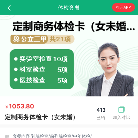
体检套餐
打开APP
1053.80
￥
413
定制商务体检卡（女未婚）
加入对比
已约
套餐内容
乳腺检查/
前列腺检查/
中年体检/