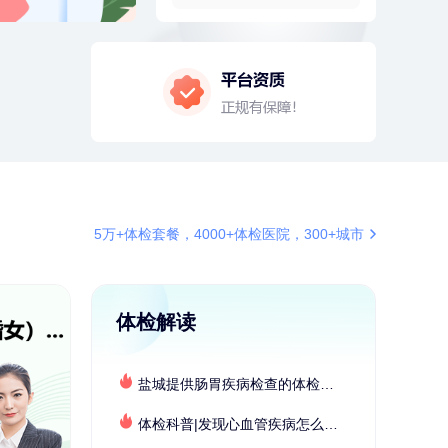
6分钟前
林**
187xxxx0819
购买了宁安堡新疆无核红枣干
150g*2
7分钟前
袁**
177xxxx3003
购买了美的体重秤 MO-CW5 白色
7分钟前
江**
136xxxx3540
成功预约了标准套餐（男）
刚刚
肖**
159xxxx4211
成功预约了妇科套餐
刚刚
肖**
159xxxx4211
5万+体检套餐，4000+体检医院，300+城市
成功预约了妇科套餐
体检解读
盐城提供肠胃疾病检查的体检套餐有哪些？体检机构有哪些选择？如何预约？
体检科普|发现心血管疾病怎么办？