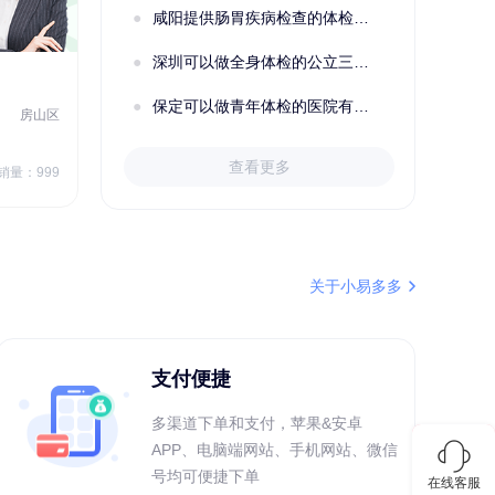
咸阳提供肠胃疾病检查的体检套餐有哪些？体检机构有哪些选择？如何预约？
深圳可以做全身体检的公立三甲医院及体检套餐汇总
2022定制C套餐 女未婚
女性
保定可以做青年体检的医院有哪些？有哪些套餐可以选择？
房山区
秦皇岛市第一医院体检中心
北戴河区
7
1709.40
查看更多
￥
销量：999
￥
销量：999
＋加入对比
关于小易多多
支付便捷
多渠道下单和支付，苹果&安卓
APP、电脑端网站、手机网站、微信
号均可便捷下单
在线客服