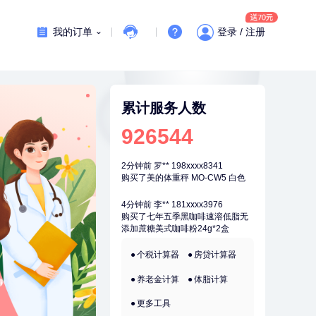
刚刚
李**
181xxxx3976
购买了七年五季黑咖啡速溶低脂无
我的订单
登录 / 注册
添加蔗糖美式咖啡粉24g*2盒
1分钟前
何*
196xxxx0519
购买了K3颈椎按摩仪（浅灰色）
1分钟前
黄**
156xxxx9066
成功预约了中老年套餐
累计服务人数
2分钟前
孙**
189xxxx6435
926544
成功预约了商务应酬体检（男）
2分钟前
罗**
198xxxx8341
购买了美的体重秤 MO-CW5 白色
4分钟前
李**
181xxxx3976
购买了七年五季黑咖啡速溶低脂无
添加蔗糖美式咖啡粉24g*2盒
4分钟前
叶**
158xxxx9676
成功预约了女性防癌筛查套餐
个税计算器
房贷计算器
养老金计算
体脂计算
6分钟前
郑**
136xxxx9530
成功预约了脑血管系统套餐
更多工具