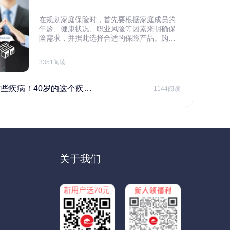
在规划家庭保险时，首先要根据家庭成员的
年龄、健康状况、职业风险等因素来明确保
险需求，并据此选择合适的保险产品。购买
保险应基于实际需求，选择不同的险种，避
免盲目投保。在预算有限的情况下，应合理
3351阅读
规划家庭财务预算，确保保险费用不会对家
庭日常开支造成压力，建议优先为家庭的主
要经济支柱投保。
40岁的这个疾病最需要注意！
1144阅读
关于我们