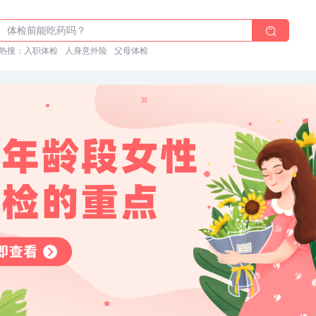
2025年了，给父母预约体检
体检前能吃药吗？
热搜：
十大理由告诉你为什么要买保险
入职体检
人身意外险
父母体检
入职体检在线预约