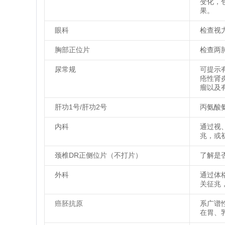
变化，
果。
眼科
检查视
胸部正位片
检查两
尿常规
可提示
疮性肾
瘤以及
肝功1号/肝功2号
丙氨酸氨
内科
通过视
兆，或
颈椎DR正侧位片（不打片）
了解是
外科
通过体
关征兆
癌胚抗原
系广谱
在胃、