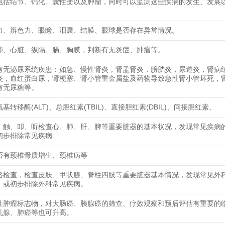
包括结节、钙化、囊性变以及肿瘤，同时可以监测这些疾病的发生、发展
力、辨色力、眼睑、泪囊、结膜、眼球是否存在异常情况。
肺、心脏、纵隔、膈、胸膜，判断有无炎症、肿瘤等。
有无泌尿系统疾患：如急、慢性肾炎，肾盂肾炎，膀胱炎，尿道炎，肾病
炎，血红蛋白尿，肾梗塞、肾小管重金属盐及药物导致急性肾小管坏死，
有无尿糖等。
基转移酶(ALT)、总胆红素(TBIL)、直接胆红素(DBIL)、间接胆红素、
、触、叩、听检查心、肺、肝、脾等重要脏器的基本状况，发现常见疾病
初步排除常见疾病
否有颈椎骨质增生、颈椎病等
格检查，检查皮肤、甲状腺、脊柱四肢等重要脏器基本情况，发现常见外
，或初步排除外科常见疾病。
性肿瘤标志物，对大肠癌、胰腺癌的筛查、疗效观察和预后评估有重要的
乳腺、肺癌等也可升高。