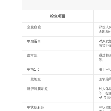
检查项目
空腹血糖
评价人
诊断糖
甲胎蛋白
对原发
癌等肿
血常规
通过检
等。
甲功1号
用于甲
一般检查
血氧饱
肝胆脾胰彩超
对人体
等）提
况-良
甲状腺彩超
甲状腺