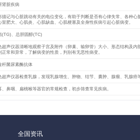
断肾脏疾病
形描记与心脏跳动有关的电位变化，有助于判断是否有心律失常、各种心
心室肥大、心肌炎、心肌缺血、心肌梗塞及全身性疾病引起心脏病变。
(TG)、总胆固醇(TC)
色超声仪器清晰地观察子宫及附件（卵巢、输卵管）大小、形态结构及内
别正常和异常，了解病变的性质，判别有无恶性病变。
旋杆菌尿素酶抗体
色超声仪器检查乳腺，发现乳腺增生、肿物、结节、囊肿、腺瘤、乳腺癌
耳、鼻咽、扁桃喉等器官的常规检查，初步筛查常见疾病。
全国资讯