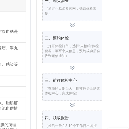
一、购买套餐
（通过小易多多官网，选购体检套
餐）
空腹血糖是
二、预约体检
（打开体检订单，选择“未预约”体检
腺癌、睾丸
套餐，填写个人信息，预约成功后会
收到短信通知）
血、感染等
三、前往体检中心
（在预约日期当天，携带身份证到达
体检中心，完成体检）
水、脂肪肝
血流血供情
四、领取报告
状腺的病理
（检后一般在3-10个工作日出具报