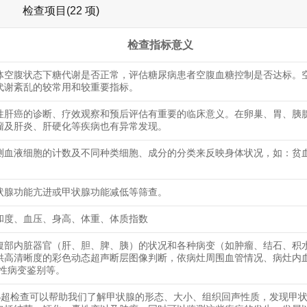
检查项目(22 项)
检查指标意义
体空腹状态下糖代谢是否正常，评估糖尿病患者空腹血糖控制是否达标。
代谢紊乱的较常用和较重要指标。
性肝癌的诊断、疗效观察和预后评估有重要的临床意义。在卵巢、胃、胰
瘤及肝炎、肝硬化等疾病也有异常发现。
测血液细胞的计数及不同种类细胞、成分的分类来反映身体状况，如：贫
状腺功能亢进或甲状腺功能减低等筛查。
和度、血压、身高、体重、体质指数
腹部内脏器官（肝、胆、脾、胰）的状况和各种病变（如肿瘤、结石、积
供高清晰度的彩色动态超声断层图像判断，依病灶周围血管情况、病灶内
恶性病变鉴别等。
B超检查可以帮助我们了解甲状腺的形态、大小、组织回声性质，发现甲