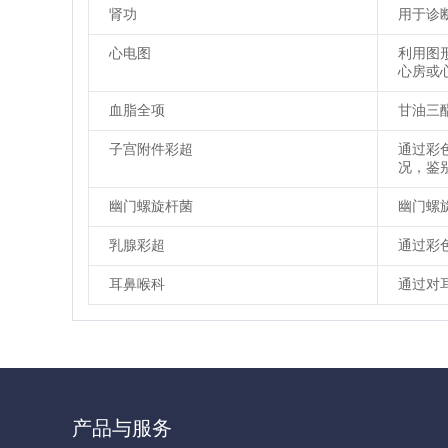
肾功
用于诊
心电图
利用图
心房或
血脂全项
甘油三酯
子宫附件彩超
通过彩
况，鉴
幽门螺旋杆菌
幽门螺
乳腺彩超
通过彩
耳鼻喉科
通过对
产品与服务