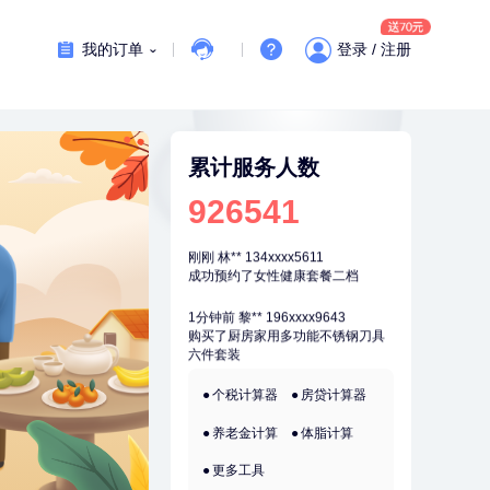
7分钟前
熊**
177xxxx7832
购买了时尚羽毛球套装ES-YM601
我的订单
登录 / 注册
刚刚
张**
134xxxx4350
成功预约了心脏病套餐
刚刚
张**
134xxxx4350
成功预约了心脏病套餐
累计服务人数
刚刚
林**
134xxxx5611
926541
成功预约了女性健康套餐二档
刚刚
林**
134xxxx5611
成功预约了女性健康套餐二档
1分钟前
黎**
196xxxx9643
购买了厨房家用多功能不锈钢刀具
六件套装
1分钟前
袁**
177xxxx3003
个税计算器
房贷计算器
购买了美的体重秤 MO-CW5 白色
养老金计算
体脂计算
2分钟前
林**
134xxxx5611
成功预约了女性健康套餐二档
更多工具