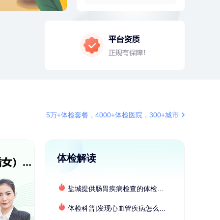
2分钟前
刘**
152xxxx1209
成功预约了入职体检套餐
4分钟前
罗**
198xxxx8341
购买了美的体重秤 MO-CW5 白色
4分钟前
罗**
198xxxx8341
购买了美的体重秤 MO-CW5 白色
6分钟前
李**
137xxxx0003
成功预约了老年女性体检套餐
6分钟前
叶**
158xxxx9676
5万+体检套餐，4000+体检医院，300+城市
成功预约了女性防癌筛查套餐
7分钟前
毛**
152xxxx1599
购买了联创雅斯奶锅DF-CP103M
体检解读
7分钟前
熊**
177xxxx7832
购买了时尚羽毛球套装ES-YM601
盐城提供肠胃疾病检查的体检套餐有哪些？体检机构有哪些选择？如何预约？
刚刚
张**
134xxxx4350
成功预约了心脏病套餐
体检科普|发现心血管疾病怎么办？
刚刚
张**
134xxxx4350