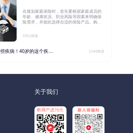
在规划家庭保险时，首先要根据家庭成员的
年龄、健康状况、职业风险等因素来明确保
险需求，并据此选择合适的保险产品。购买
保险应基于实际需求，选择不同的险种，避
免盲目投保。在预算有限的情况下，应合理
3351阅读
规划家庭财务预算，确保保险费用不会对家
庭日常开支造成压力，建议优先为家庭的主
要经济支柱投保。
40岁的这个疾病最需要注意！
1144阅读
关于我们