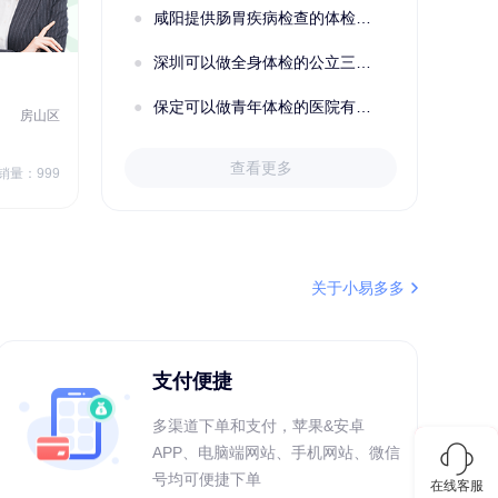
咸阳提供肠胃疾病检查的体检套餐有哪些？体检机构有哪些选择？如何预约？
成功预约了心脏病套餐
深圳可以做全身体检的公立三甲医院及体检套餐汇总
2022定制C套餐 女未婚
女性
保定可以做青年体检的医院有哪些？有哪些套餐可以选择？
房山区
秦皇岛市第一医院体检中心
北戴河区
7
1709.40
查看更多
￥
销量：999
￥
销量：999
＋加入对比
关于小易多多
支付便捷
多渠道下单和支付，苹果&安卓
APP、电脑端网站、手机网站、微信
号均可便捷下单
在线客服