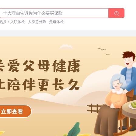
体检前能吃药吗？
十大理由告诉你为什么要买保险
热搜：
入职体检在线预约
入职体检
人身意外险
父母体检