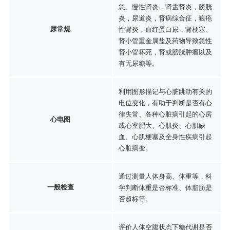
急、慢性肾炎，肾盂肾炎，膀胱
炎，尿道炎，肾病综合征，狼疮
尿常规
性肾炎，血红蛋白尿，肾梗塞、
肾小管重金属盐及药物导致急性
肾小管坏死，肾或膀胱肿瘤以及
有无尿糖等。
利用图形描记与心脏跳动有关的
电位变化，有助于判断是否有心
律失常、各种心脏病引起的心房
心电图
或心室肥大、心肌炎、心肌缺
血、心肌梗塞及全身性疾病引起
心脏病变。
通过测量人体身高、体重等，科
一般检查
学判断体重是否标准、体脂肪是
否超标等。
评价人体空腹状态下糖代谢是否