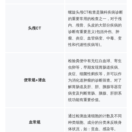
螺旋头颅CT检查是脑科疾病诊断
的重要常用的检查之一，对于颅
内、颅骨、头皮的大部分疾病的
头颅CT
诊断有重要意义(包括外伤、肿
瘤、炎症、血管病变、中毒、变
性和代谢性疾病等)。
检验粪便中有无红白血球、寄生
虫卵等，早期发现胃肠道疾病、
炎症、细菌性痢疾等，并可以作
便常规+潜血
为消化道肿瘤的诊断筛查。对了
解胃肠道及肝、胆、胰腺等器官
病变及判断胃肠、胰腺、肝胆系
统功能有重要价值。
通过检测血液细胞的计数及不同
血常规
种类细胞、成分的分类来反映身
体状况，如：贫血、感染等。