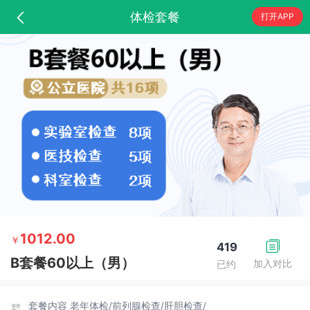
体检套餐
打开APP
1012.00
￥
419
B套餐60以上（男）
加入对比
已约
套餐内容
老年体检/
前列腺检查/
肝胆检查/