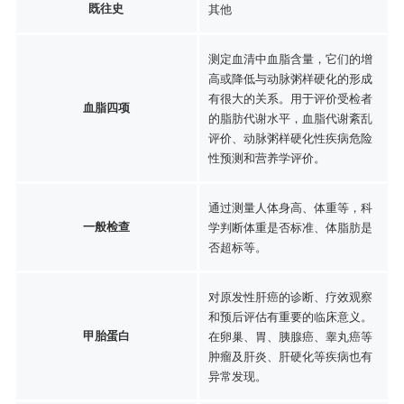
既往史
其他
测定血清中血脂含量，它们的增
高或降低与动脉粥样硬化的形成
有很大的关系。用于评价受检者
血脂四项
的脂肪代谢水平，血脂代谢紊乱
评价、动脉粥样硬化性疾病危险
性预测和营养学评价。
通过测量人体身高、体重等，科
一般检查
学判断体重是否标准、体脂肪是
否超标等。
对原发性肝癌的诊断、疗效观察
和预后评估有重要的临床意义。
甲胎蛋白
在卵巢、胃、胰腺癌、睾丸癌等
肿瘤及肝炎、肝硬化等疾病也有
异常发现。