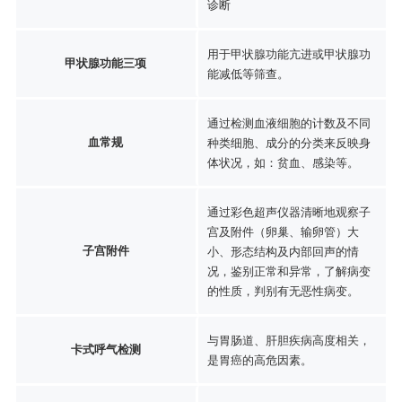
诊断
用于甲状腺功能亢进或甲状腺功
甲状腺功能三项
能减低等筛查。
通过检测血液细胞的计数及不同
血常规
种类细胞、成分的分类来反映身
体状况，如：贫血、感染等。
通过彩色超声仪器清晰地观察子
宫及附件（卵巢、输卵管）大
子宫附件
小、形态结构及内部回声的情
况，鉴别正常和异常，了解病变
的性质，判别有无恶性病变。
与胃肠道、肝胆疾病高度相关，
卡式呼气检测
是胃癌的高危因素。