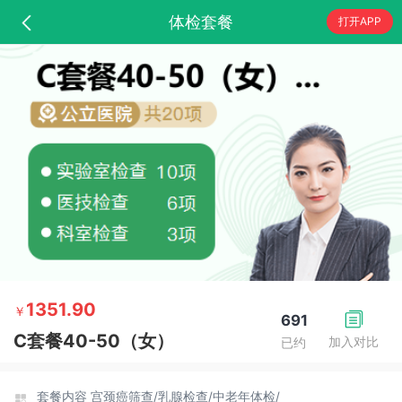
体检套餐
打开APP
1351.90
￥
691
C套餐40-50（女）
加入对比
已约
套餐内容
宫颈癌筛查/
乳腺检查/
中老年体检/