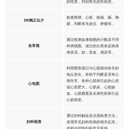
的性质，判别有无恶性病变。
检查两肺、心脏、纵隔、膈、胸
DR胸正位片
膜，判断有无炎症、肿瘤等。
通过检测血液细胞的计数及不同
血常规
种类细胞、成分的分类来反映身
体状况，如：贫血、感染等。
利用图形描记与心脏跳动有关的
电位变化，有助于判断是否有心
律失常、各种心脏病引起的心房
心电图
或心室肥大、心肌炎、心肌缺
血、心肌梗塞及全身性疾病引起
心脏病变。
通过妇科触诊及仪器检查方法，
妇科检查
发现常见妇科疾病的相关征兆，
或初步排除妇科常见疾病。