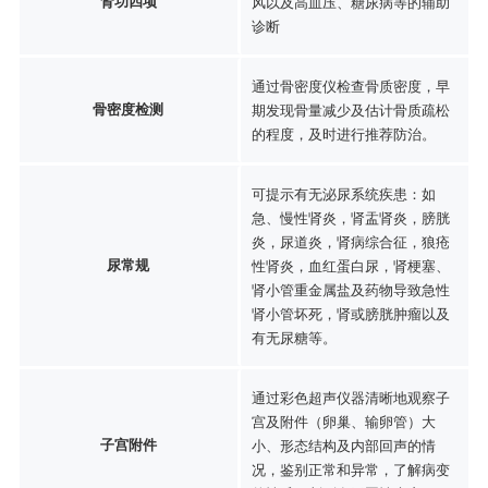
肾功四项
风以及高血压、糖尿病等的辅助
诊断
通过骨密度仪检查骨质密度，早
骨密度检测
期发现骨量减少及估计骨质疏松
的程度，及时进行推荐防治。
可提示有无泌尿系统疾患：如
急、慢性肾炎，肾盂肾炎，膀胱
炎，尿道炎，肾病综合征，狼疮
尿常规
性肾炎，血红蛋白尿，肾梗塞、
肾小管重金属盐及药物导致急性
肾小管坏死，肾或膀胱肿瘤以及
有无尿糖等。
通过彩色超声仪器清晰地观察子
宫及附件（卵巢、输卵管）大
子宫附件
小、形态结构及内部回声的情
况，鉴别正常和异常，了解病变