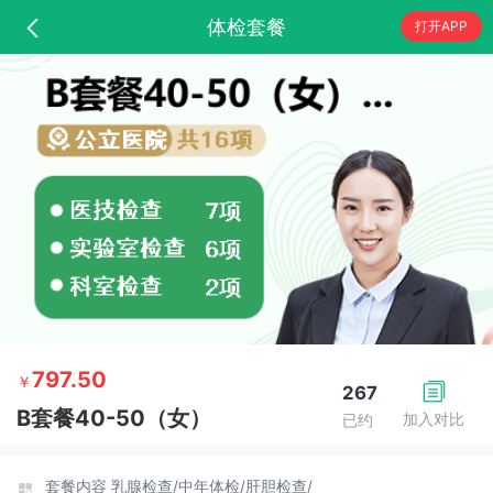
体检套餐
打开APP
797.50
￥
267
B套餐40-50（女）
加入对比
已约
套餐内容
乳腺检查/
中年体检/
肝胆检查/