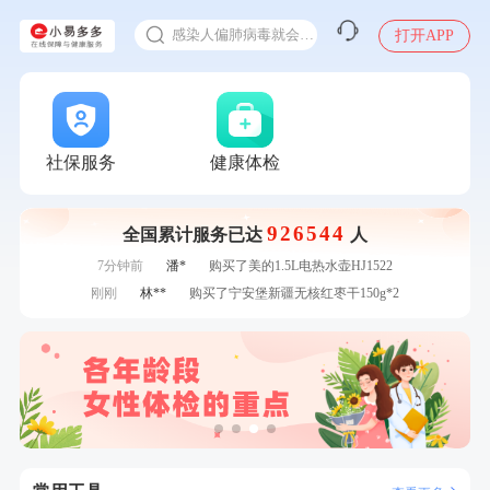
十大理由告诉你为什么要买保险
1分钟前
江**
成功预约了标准套餐（男）
感染人偏肺病毒就会得肺炎吗
打开APP
1分钟前
毛**
购买了联创雅斯奶锅DF-CP103M
入职体检在线预约
2分钟前
袁**
购买了美的体重秤 MO-CW5 白色
甲状腺癌怎么筛查
2分钟前
李**
成功预约了白领女士体检套餐
4分钟前
莫**
成功预约了健康体检一档
4分钟前
王*
购买了公牛环球旅行转换器—L07
社保服务
健康体检
6分钟前
姜**
购买了五常稻花香2号大米
6分钟前
柯**
成功预约了关怀老人B套餐
926544
全国累计服务已达
人
7分钟前
郑**
成功预约了脑血管系统套餐
7分钟前
潘*
购买了美的1.5L电热水壶HJ1522
刚刚
林**
购买了宁安堡新疆无核红枣干150g*2
刚刚
林**
购买了宁安堡新疆无核红枣干150g*2