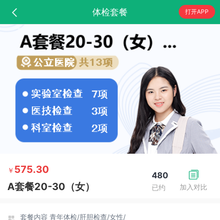
体检套餐
打开APP
575.30
￥
480
A套餐20-30（女）
加入对比
已约
套餐内容
青年体检/
肝胆检查/
女性/