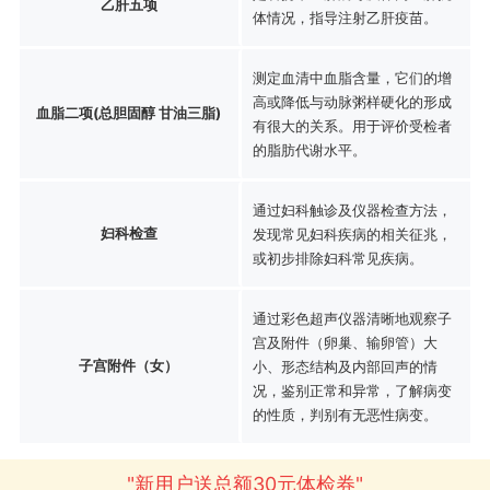
乙肝五项
体情况，指导注射乙肝疫苗。
测定血清中血脂含量，它们的增
高或降低与动脉粥样硬化的形成
血脂二项(总胆固醇 甘油三脂)
有很大的关系。用于评价受检者
的脂肪代谢水平。
通过妇科触诊及仪器检查方法，
妇科检查
发现常见妇科疾病的相关征兆，
或初步排除妇科常见疾病。
通过彩色超声仪器清晰地观察子
宫及附件（卵巢、输卵管）大
子宫附件（女）
小、形态结构及内部回声的情
况，鉴别正常和异常，了解病变
的性质，判别有无恶性病变。
"新用户送总额30元体检券"