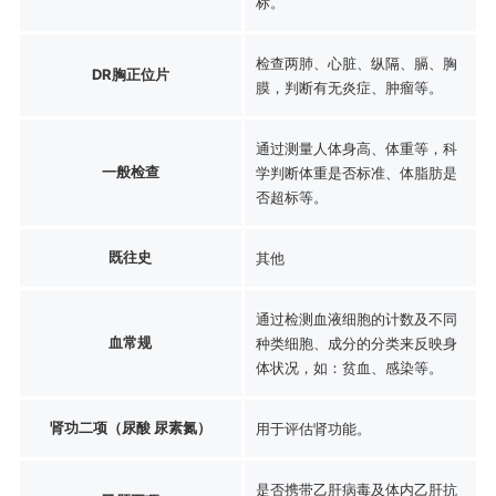
标。
检查两肺、心脏、纵隔、膈、胸
DR胸正位片
膜，判断有无炎症、肿瘤等。
通过测量人体身高、体重等，科
一般检查
学判断体重是否标准、体脂肪是
否超标等。
既往史
其他
通过检测血液细胞的计数及不同
血常规
种类细胞、成分的分类来反映身
体状况，如：贫血、感染等。
肾功二项（尿酸 尿素氮）
用于评估肾功能。
是否携带乙肝病毒及体内乙肝抗