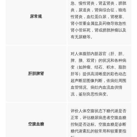
急、慢性肾炎，肾盂肾炎，膀胱
炎，尿道炎，肾病综合征，狼疮
尿常规
性肾炎，血红蛋白尿，肾梗塞、
肾小管重金属盐及药物导致急性
肾小管坏死，肾或膀胱肿瘤以及
有无尿糖等。
对人体腹部内脏器官（肝、胆、
脾、胰、双肾）的状况和各种病
变（如肿瘤、结石、积水、脂肪
肝胆脾肾
肝等）提供高清晰度的彩色动态
超声断层图像判断，依病灶周围
血管情况、病灶内血流血供情
况，鉴别良恶性病变。
评价人体空腹状态下糖代谢是否
正常，评估糖尿病患者空腹血糖
空腹血糖
控制是否达标。空腹血糖是诊断
糖代谢紊乱的较常用和较重要指